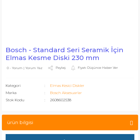
Bosch - Standard Seri Seramik İçin
Elmas Kesme Diski 230 mm
Paylaş
Fiyatı Düşünce Haber Ver
0 - Yorum | Yorum Yaz
Kategori
Elmas Kesici Diskler
Marka
Bosch Aksesuarlar
Stok Kodu
2608602538
ürün bilgisi