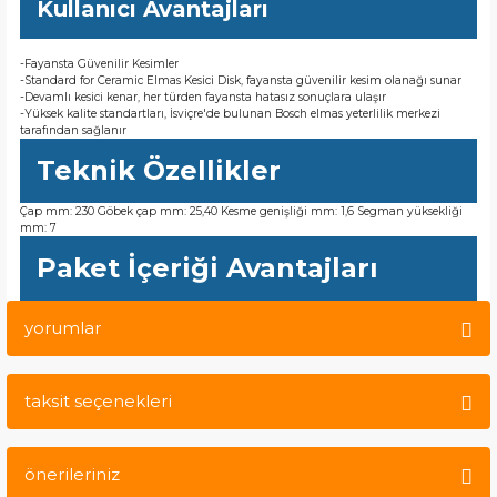
Kullanıcı Avantajları
-Fayansta Güvenilir Kesimler
-Standard for Ceramic Elmas Kesici Disk, fayansta güvenilir kesim olanağı sunar
-Devamlı kesici kenar, her türden fayansta hatasız sonuçlara ulaşır
-Yüksek kalite standartları, İsviçre'de bulunan Bosch elmas yeterlilik merkezi
tarafından sağlanır
Teknik Özellikler
Çap mm: 230 Göbek çap mm: 25,40 Kesme genişliği mm: 1,6 Segman yüksekliği
mm: 7
Paket İçeriği Avantajları
yorumlar
taksit seçenekleri
Bu ürüne ilk yorumu siz yapın!
önerileriniz
Yorum Yaz