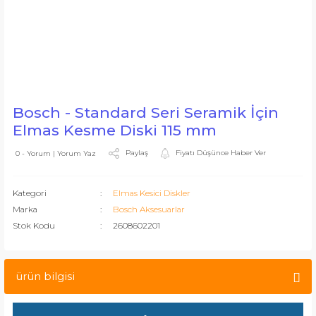
Bosch - Standard Seri Seramik İçin
Elmas Kesme Diski 115 mm
Paylaş
Fiyatı Düşünce Haber Ver
0 - Yorum | Yorum Yaz
Kategori
Elmas Kesici Diskler
Marka
Bosch Aksesuarlar
Stok Kodu
2608602201
ürün bilgisi