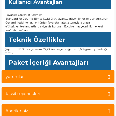
Kullanıcı Avantajları
-Fayansta Güvenilir Kesimler
-Standard for Ceramic Elmas Kesici Disk, fayansta güvenilir kesim olanağı sunar
-Devamlı kesici kenar, her türden fayansta hatasız sonuçlara ulaşır
-Yüksek kalite standartları, İsviçre'de bulunan Bosch elmas yeterlilik merkezi
tarafından sağlanır
Teknik Özellikler
Çap mm: 115 Göbek çap mm: 22,23 Kesme genişliği mm: 1,6 Segman yüksekliği
mm: 7
Paket İçeriği Avantajları
yorumlar
taksit seçenekleri
Bu ürüne ilk yorumu siz yapın!
önerileriniz
Yorum Yaz