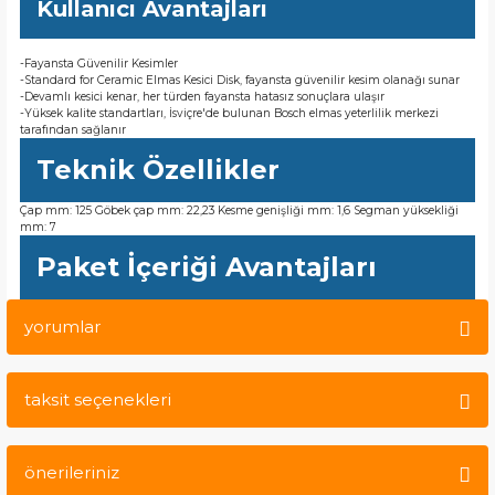
Kullanıcı Avantajları
-Fayansta Güvenilir Kesimler
-Standard for Ceramic Elmas Kesici Disk, fayansta güvenilir kesim olanağı sunar
-Devamlı kesici kenar, her türden fayansta hatasız sonuçlara ulaşır
-Yüksek kalite standartları, İsviçre'de bulunan Bosch elmas yeterlilik merkezi
tarafından sağlanır
Teknik Özellikler
Çap mm: 125 Göbek çap mm: 22,23 Kesme genişliği mm: 1,6 Segman yüksekliği
mm: 7
Paket İçeriği Avantajları
yorumlar
taksit seçenekleri
Bu ürüne ilk yorumu siz yapın!
önerileriniz
Yorum Yaz