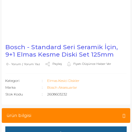
Bosch - Standard Seri Seramik İçin,
9+1 Elmas Kesme Diski Set 125mm
Paylaş
Fiyatı Düşünce Haber Ver
0 - Yorum | Yorum Yaz
Kategori
Elmas Kesici Diskler
Marka
Bosch Aksesuarlar
Stok Kodu
2608603232
ürün bilgisi