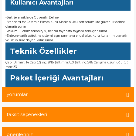
Kullanıcı Avantajları
-Sert Seramiklerde Güvenilir Delme
-Standard for Ceramic Elmas Kuru Matkap Ucu, sert seramikte güvenilir delme
olanağı sunar
-Vakumlu lehim teknolojisi, her tür fayansta sağlam sonuçlar sunar
-Entegre yağlı soğutma sistemi aşırı ısınmaya engel olur, kuru kullanım olanağı
ve uzun süre dayanıklılık sunar
Teknik Özellikler
Çap (D) mm: 14 Çap (D) inç: 9/16 Şaft mm: 8,0 Şaft inç: 5/16 Çalışma uzunluğu (L1)
mm: 33
Paket İçeriği Avantajları
yorumlar
taksit seçenekleri
Bu ürüne ilk yorumu siz yapın!
önerileriniz