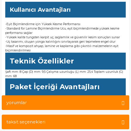
Kullanıcı Avantajları
-Eşit Biçimlendirme için Yüksek Kesme Performansı
-Standard for Lamine Biçimlendirme Ucu, eşit biçimlendirmede yüksek kesme
performansı sağlar
-Yüksek kalite tungsten karpit uç, sağlamlık ve güvenilir kesim sonuçları sunar
-Uç tasarımı, oluşan yonga kalınlığını sınırlayarak geri tepmelere engel olur
-Masif ve kompozit ahşap, lamine ve kaplama gibi çıkıntılı malzemelerin eşit
biçimlendirilmesi
Teknik Özellikler
Şaft mm: 8 Çap (D) mm: 9,5 Çalışma uzunluğu (L) mm: 25,4 Toplam uzunluk (G)
mm: 68
Paket İçeriği Avantajları
yorumlar
taksit seçenekleri
Bu ürüne ilk yorumu siz yapın!