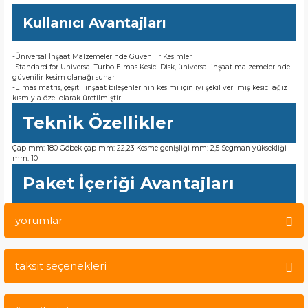
Kullanıcı Avantajları
-Üniversal İnşaat Malzemelerinde Güvenilir Kesimler
-Standard for Universal Turbo Elmas Kesici Disk, üniversal inşaat malzemelerinde
güvenilir kesim olanağı sunar
-Elmas matris, çeşitli inşaat bileşenlerinin kesimi için iyi şekil verilmiş kesici ağız
kısmıyla özel olarak üretilmiştir
Teknik Özellikler
Çap mm: 180 Göbek çap mm: 22,23 Kesme genişliği mm: 2,5 Segman yüksekliği
mm: 10
Paket İçeriği Avantajları
yorumlar
taksit seçenekleri
Bu ürüne ilk yorumu siz yapın!