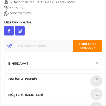
ABDULLAH H.
Sultan Orhan Mah 1180 Sk No 33/A Gebze / Kocaeli
444 0 419
0 506 534 24 70
Bizi takip edin
Ürününün arkasında olan olumlu bir site. Aynı gün ürün kargolama ve s
E-BÜLTEN’E
KAYDOLUN
İlk defa alışveriş yapmama rağmen şunu gönül rahatlığıyla söyleyebilirim
E-HIRDAVAT
ONLİNE ALIŞVERİŞ
Alışveriş yapmadan önce bir kaç kez görüştüm. Oldukça nazikler. Satıştan
Mus
MÜŞTERİ HİZMETLERİ