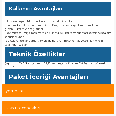
Kullanıcı Avantajları
-Üniversal İnşaat Malzemelerinde Güvenilir Kesimler
-Standard for Universal Elmas Kesici Disk, üniversal inşaat malzemelerinde
güvenilir kesim olanağı sunar
-Optimize edilmiş elmas matris, diskin yüksek kalite standartları sayesinde sağlam
sonuçlar sunar
-Yüksek kalite standartları, İsviçre'de bulunan Bosch elmas yeterlilik merkezi
tarafından sağlanır
Teknik Özellikler
Çap mm: 180 Göbek çap mm: 22,23 Kesme genişliği mm: 2,4 Segman yüksekliği
mm: 10
Paket İçeriği Avantajları
yorumlar
taksit seçenekleri
Bu ürüne ilk yorumu siz yapın!