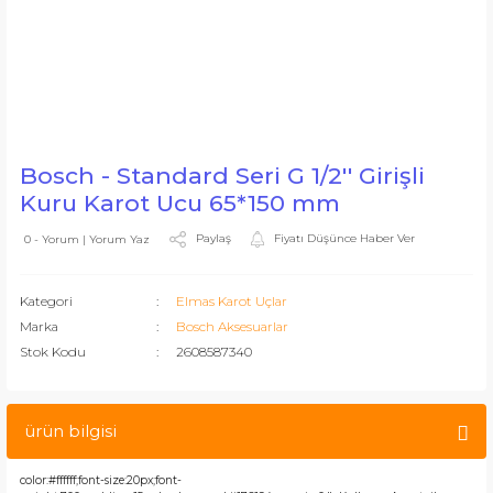
Bosch - Standard Seri G 1/2'' Girişli
Kuru Karot Ucu 65*150 mm
Paylaş
Fiyatı Düşünce Haber Ver
0 - Yorum | Yorum Yaz
Kategori
Elmas Karot Uçlar
Marka
Bosch Aksesuarlar
Stok Kodu
2608587340
ürün bilgisi
color:#ffffff;font-size:20px;font-