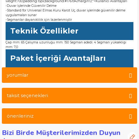
weight:700;padding:15px;background:#176194;margin:0;">Kullanıcı Avantajları
-Duvar İşlerinde Güvenilir Delme
-Standard for Universal Elmas Kuru Karot Uç, duvar işlerinde güvenilir delme
uygulamaları sunar
-Segmanlar dayanıklılık için lazerlenmiştir
Teknik Özellikler
Çap mm: 65 Çalışma uzunluğu mm: 150 Segman adedi: 4 Segman yüksekliği
mm: 7,0
Paket İçeriği Avantajları
yorumlar
taksit seçenekleri
Bu ürüne ilk yorumu siz yapın!
önerileriniz
Yorum Yaz
Bizi Birde Müşterilerimizden Duyun
Bu ürünün fiyat bilgisi, resim, ürün açıklamalarında ve diğer
konularda yetersiz gördüğünüz noktaları öneri formunu