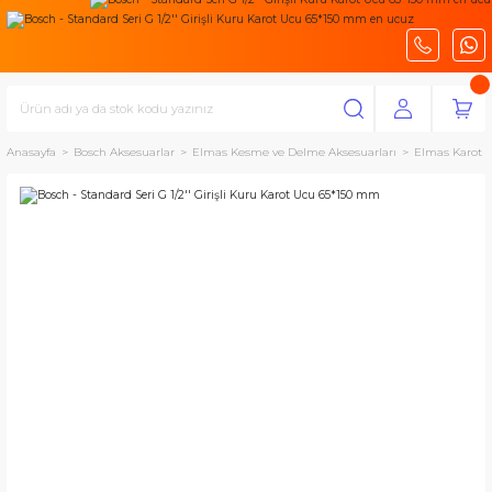
Anasayfa
Bosch Aksesuarlar
Elmas Kesme ve Delme Aksesuarları
Elmas Karot U