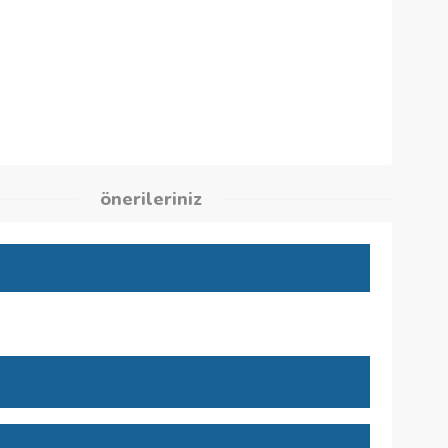
6
kleri
önerileriniz