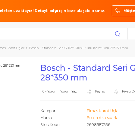
ze bir telefon uzaktayız! Detaylı bilgi için bize ulaşabilirsiniz.
ları
Elmas Karot Uçlar
Bosch - Standard Seri G 1/2'' Girişli Kuru Karot 
Bosch - Standard 
28*350 mm
0 - Yorum | Yorum Yaz
Paylaş
Kategori
Elmas Karo
Marka
Bosch Akse