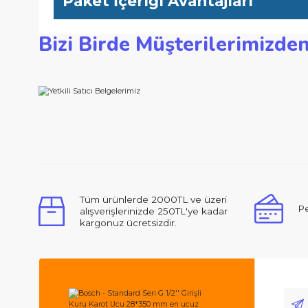
Teknik Özellikler
Çap mm: 28 Çalışma uzunluğu mm: 350 Segman adedi: 3 Segm
Paket İçeriği Avantajları
Bizi Birde Müşterilerimi
Bu ürünün fiyat bilgisi, resim, ürün açıklamalarında ve d
Görüş ve önerileriniz için teşekkür ederiz.
Ürün resmi kalitesiz, bozuk veya görüntülenemiyor.
Ürün açıklamasında eksik bilgiler bulunuyor.
Ürün bilgilerinde hatalar bulunuyor.
Merhabalar, ben ilk defa bu kadar ilgili,
Ürün fiyatı diğer sitelerden daha pahalı.
Bu ürüne benzer farklı alternatifler olmalı.
Tüm ürünlerde 2000TL ve üzeri
alışverişlerinizde 250TL'ye kadar