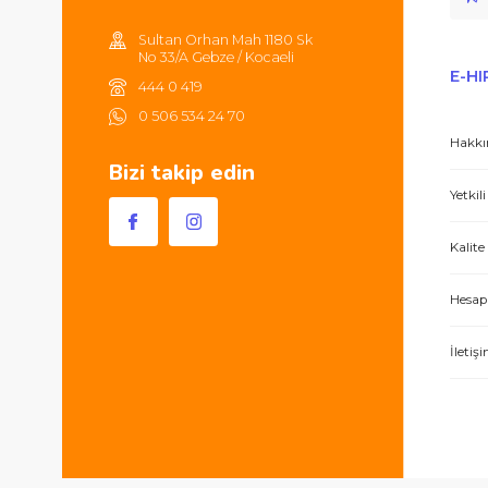
kargonuz ücretsizdir.
Hem ürünler harika, hem de e-hırdavat hizm
Sultan Orhan Mah 1180 Sk
No 33/A Gebze / Kocaeli
444 0 419
0 506 534 24 70
Bizi takip edin
İşlerini özen ve özveri ile yapan bir işle