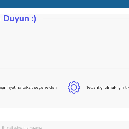
an yüksekliği mm: 7,0
zden Duyun :)
iğer konularda yetersiz gördüğünüz noktaları öneri formunu kullanarak ta
Bu ürüne ilk yorumu siz yapın!
Yorum Yaz
 sıcak ve güzel yaklaşımlı online dan alışveriş yapma deneyimi yaşad
Peşin fiyatına taksit seçenekleri
Tedarikçi