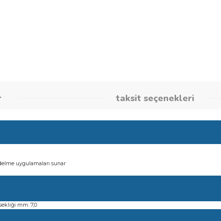
Stok Kodu
260858733
umlar
taksit seçene
güvenilir delme uygulamaları sunar