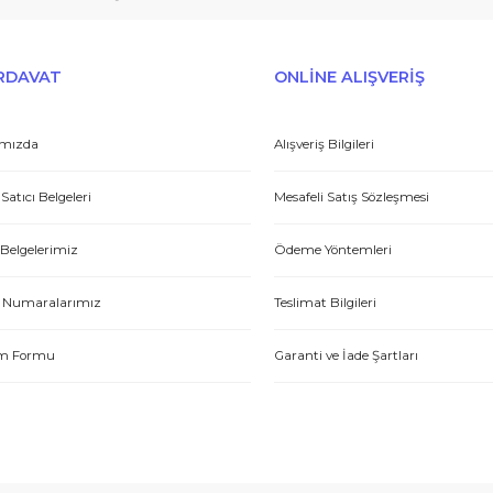
Gönder
et yönünden çok iyi. Hızlı ve ilgililer. Bize bu ürünleri dostane bir
Yasin P.
E-HIRDAVAT
ONLİNE ALIŞV
Hakkımızda
Alışveriş Bilgileri
tme. Müşteri memnuniyeti için ellerinden geleni yapıyorlar. Tebrik ve
Yetkili Satıcı Belgeleri
Mesafeli Satış Sözl
ABDULLAH H.
Kalite Belgelerimiz
Ödeme Yöntemleri