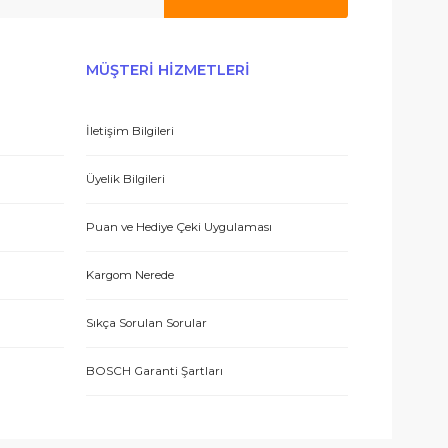
 hizmetle sundukları için teşekkürler.
E-BÜLTEN’E KAYDO
ERİŞ
MÜŞTERİ HİZMETLERİ
İletişim Bilgileri
 teşekkür ediyorum.
eşmesi
Üyelik Bilgileri
Puan ve Hediye Çeki Uygulaması