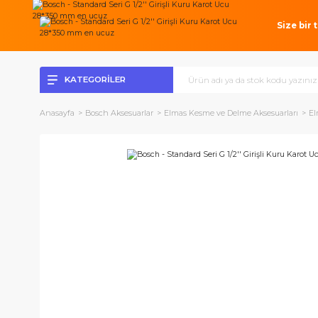
Si
KATEGORİLER
Anasayfa
Bosch Aksesuarlar
Elmas Kesme ve Delme Aksesuar