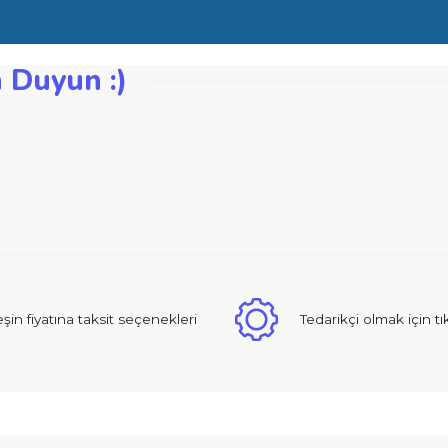
e sağlar
egman yüksekliği mm: 10
zden Duyun :)
iğer konularda yetersiz gördüğünüz noktaları öneri formunu kullanarak ta
Bu ürüne ilk yorumu siz yapın!
Yorum Yaz
 sıcak ve güzel yaklaşımlı online dan alışveriş yapma deneyimi yaşad