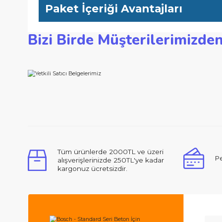
-İsviçre'de bulunan Bosch elmas yeterlilik merkezi, tutarlı kalit
Teknik Özellikler
Çap mm: 180 Göbek çap mm: 22,23 Kesme genişliği mm: 2,0 S
Paket İçeriği Avantajları
Bizi Birde Müşterilerimi
Bu ürünün fiyat bilgisi, resim, ürün açıklamalarında ve d
Görüş ve önerileriniz için teşekkür ederiz.
Ürün resmi kalitesiz, bozuk veya görüntülenemiyor.
Ürün açıklamasında eksik bilgiler bulunuyor.
Ürün bilgilerinde hatalar bulunuyor.
Merhabalar, ben ilk defa bu kadar ilgili,
Ürün fiyatı diğer sitelerden daha pahalı.
Bu ürüne benzer farklı alternatifler olmalı.
Tüm ürünlerde 2000TL ve üzeri