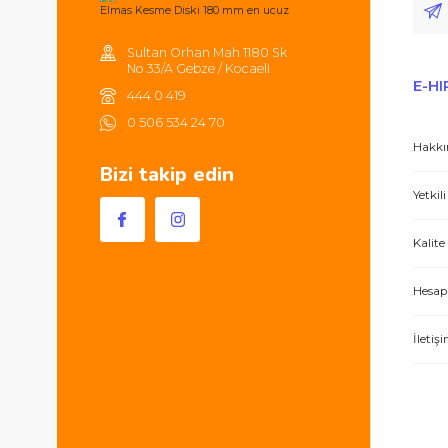
alışverişlerinizde 250TL'ye kadar
kargonuz ücretsizdir.
Hem ürünler harika, hem de e-hırdavat hizm
Sultan Orhan Mah 1180 Sk
No 33/A Gebze / Kocaeli
444 0 419
0 506 534 24 70
Bizi takip edin
İşlerini özen ve özveri ile yapan bir işle