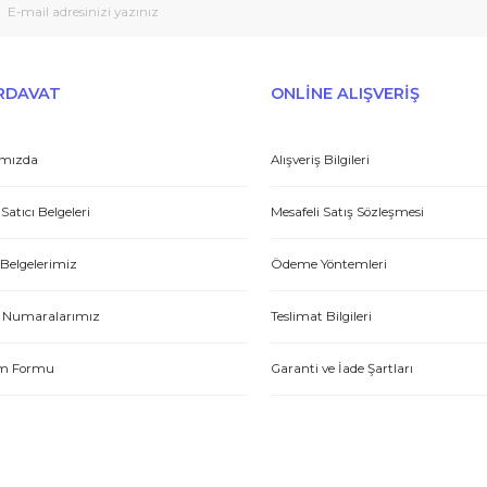
Peşin fiyatına taksit seçenekleri
Tedarikçi
Gönder
et yönünden çok iyi. Hızlı ve ilgililer. Bize bu ürünleri dostane bir
Yasin P.
E-HIRDAVAT
ONLİNE ALIŞV
Hakkımızda
Alışveriş Bilgileri
tme. Müşteri memnuniyeti için ellerinden geleni yapıyorlar. Tebrik ve
Yetkili Satıcı Belgeleri
Mesafeli Satış Sözl
ABDULLAH H.
Kalite Belgelerimiz
Ödeme Yöntemleri