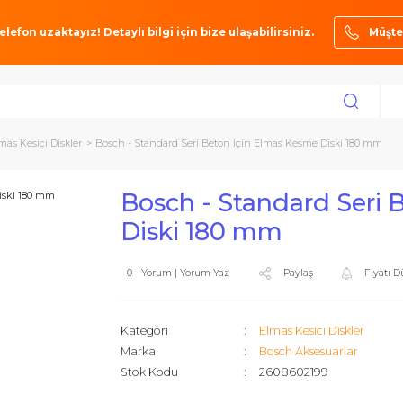
ze bir telefon uzaktayız! Detaylı bilgi için bize ulaşabilirsiniz.
ları
Elmas Kesici Diskler
Bosch - Standard Seri Beton İçin Elmas Kesme 
Bosch - Standar
Diski 180 mm
0 - Yorum | Yorum Yaz
Paylaş
Kategori
Elmas Kesici
Marka
Bosch Akse