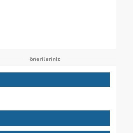
9
kleri
önerileriniz