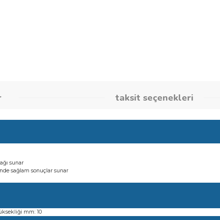
Stok Kodu
260860219
umlar
taksit seçene
esim olanağı sunar
ları sayesinde sağlam sonuçlar sunar