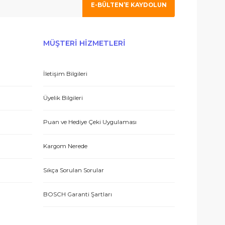
 olmak için tıklayın
 hizmetle sundukları için teşekkürler.
E-BÜLTEN’E KAYDO
ERİŞ
MÜŞTERİ HİZMETLERİ
İletişim Bilgileri
 teşekkür ediyorum.
eşmesi
Üyelik Bilgileri
Puan ve Hediye Çeki Uygulaması