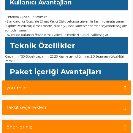
Kullanıcı Avantajları
-Betonda Güvenilir Kesimler
-Standard for Concrete Elmas Kesici Disk, betonda güvenilir kesim olanağı sunar
-Optimize edilmiş elmas matris, diskin yüksek kalite standartları sayesinde sağlam
sonuçlar sunar
-İsviçre'de bulunan Bosch elmas yeterlilik merkezi, tutarlı kalite sağlar
Teknik Özellikler
Çap mm: 150 Göbek çap mm: 22,23 Kesme genişliği mm: 2,0 Segman yüksekliği
mm: 10
Paket İçeriği Avantajları
yorumlar
taksit seçenekleri
Bu ürüne ilk yorumu siz yapın!
önerileriniz
Yorum Yaz