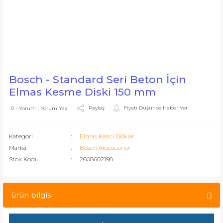
Bosch - Standard Seri Beton İçin
Elmas Kesme Diski 150 mm
Paylaş
Fiyatı Düşünce Haber Ver
0 - Yorum | Yorum Yaz
Kategori
Elmas Kesici Diskler
Marka
Bosch Aksesuarlar
Stok Kodu
2608602198
ürün bilgisi