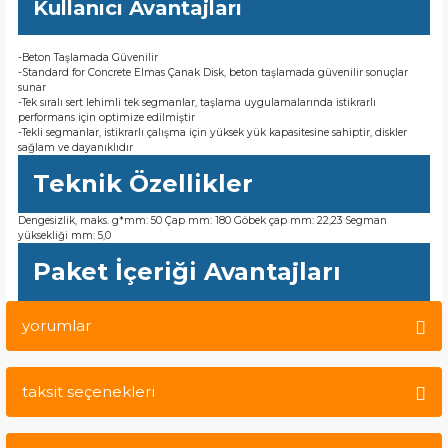
Kullanıcı Avantajları
-Beton Taşlamada Güvenilir
-Standard for Concrete Elmas Çanak Disk, beton taşlamada güvenilir sonuçlar
sunar
-Tek sıralı sert lehimli tek segmanlar, taşlama uygulamalarında istikrarlı
performans için optimize edilmiştir
-Tekli segmanlar, istikrarlı çalışma için yüksek yük kapasitesine sahiptir, diskler
sağlam ve dayanıklıdır
Teknik Özellikler
Dengesizlik, maks. g*mm: 50 Çap mm: 180 Göbek çap mm: 22,23 Segman
yüksekliği mm: 5,0
Paket İçeriği Avantajları
yorumlar
taksit seçenekleri
Bu ürüne ilk yorumu siz yapın!