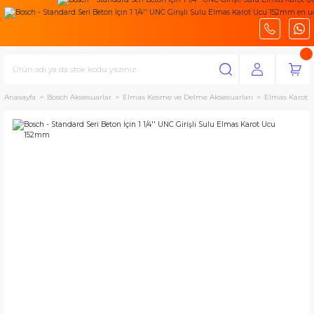
Anasayfa
Bosch Aksesuarlar
Elmas Kesme ve Delme Aksesuarları
Elmas Karot U