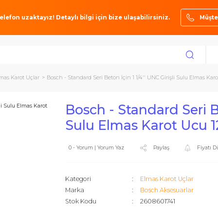
ze bir telefon uzaktayız! Detaylı bilgi için bize ulaşabilirsiniz.
ları
Elmas Karot Uçlar
Bosch - Standard Seri Beton İçin 1 1/4'' UNC Gir
Bosch - Standard 
Sulu Elmas Kar
0 - Yorum | Yorum Yaz
Paylaş
Kategori
Elmas Karo
Marka
Bosch Akse