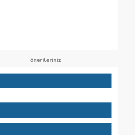
1
kleri
önerileriniz