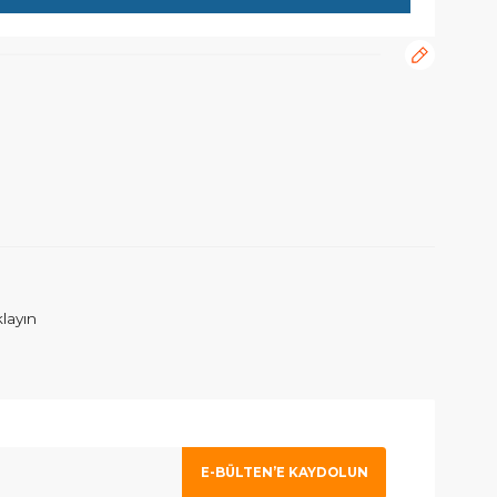
rafımıza iletebilirsiniz.
ım. İlgilenen Atahan Bey e en içtenlikle saygı ve sevgilerimi sunuy
 olmak için tıklayın