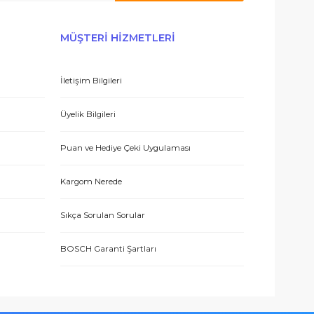
 hizmetle sundukları için teşekkürler.
E-BÜLTEN’E KAYDO
ERİŞ
MÜŞTERİ HİZMETLERİ
İletişim Bilgileri
 teşekkür ediyorum.
eşmesi
Üyelik Bilgileri
Puan ve Hediye Çeki Uygulaması
Kargom Nerede