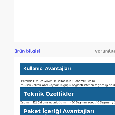
ürün bilgisi
yor
Kullanıcı Avantajları
-Betonda Hızlı ve Güvenilir Delme için Ekonomik Seçim
-Yüksek kaliteli lazer kaynak ile güçlü bağlantı, istenen sağlam