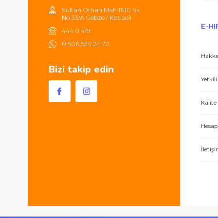
Hem ürünler harika, hem de e-hırdavat hizm
Sultan Orhan Mah 1180 Sk
No 33/A Gebze / Kocaeli
444 0 419
0 506 534 24 70
Bizi takip edin
İşlerini özen ve özveri ile yapan bir işle