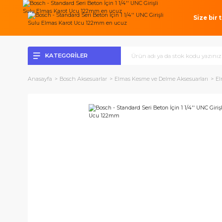
Si
KATEGORİLER
Anasayfa
Bosch Aksesuarlar
Elmas Kesme ve Delme Aksesuar