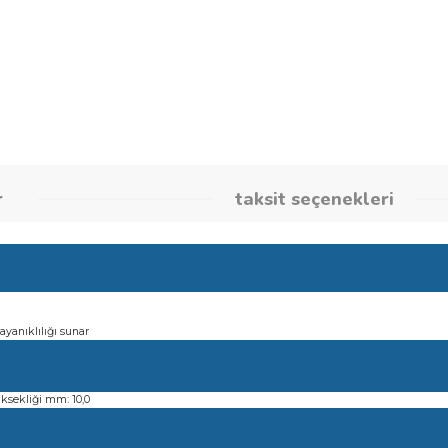
Stok Kodu
260860174
umlar
taksit seçene
lığı ve dayanıklılığı sunar