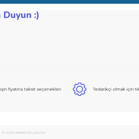
gman yüksekliği mm: 10,0
zden Duyun :)
iğer konularda yetersiz gördüğünüz noktaları öneri formunu kullanarak ta
Bu ürüne ilk yorumu siz yapın!
Yorum Yaz
 sıcak ve güzel yaklaşımlı online dan alışveriş yapma deneyimi yaşad
Peşin fiyatına taksit seçenekleri
Tedarikçi