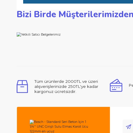
Teknik Özellikler
Çap mm: 122 Çalışma uzunluğu mm: 450 Segman adedi: 10 Se
Paket İçeriği Avantajları
Bizi Birde Müşterilerimi
Bu ürünün fiyat bilgisi, resim, ürün açıklamalarında ve d
Görüş ve önerileriniz için teşekkür ederiz.
Ürün resmi kalitesiz, bozuk veya görüntülenemiyor.
Ürün açıklamasında eksik bilgiler bulunuyor.
Ürün bilgilerinde hatalar bulunuyor.
Merhabalar, ben ilk defa bu kadar ilgili,
Ürün fiyatı diğer sitelerden daha pahalı.
Bu ürüne benzer farklı alternatifler olmalı.
Tüm ürünlerde 2000TL ve üzeri
alışverişlerinizde 250TL'ye kadar
kargonuz ücretsizdir.