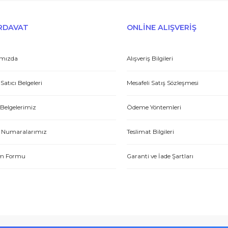
Gönder
et yönünden çok iyi. Hızlı ve ilgililer. Bize bu ürünleri dostane bir
Yasin P.
E-HIRDAVAT
ONLİNE ALIŞV
Hakkımızda
Alışveriş Bilgileri
tme. Müşteri memnuniyeti için ellerinden geleni yapıyorlar. Tebrik ve
Yetkili Satıcı Belgeleri
Mesafeli Satış Sözl
ABDULLAH H.
Kalite Belgelerimiz
Ödeme Yöntemleri
Hesap Numaralarımız
Teslimat Bilgileri