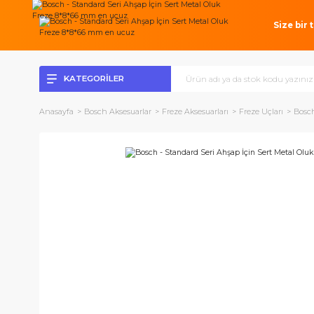
Si
KATEGORİLER
Anasayfa
Bosch Aksesuarlar
Freze Aksesuarları
Freze Uçlar