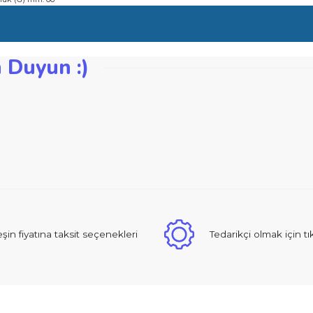
re engel olur
lme ve tıraşlama için tasarlanmıştır
lam uzunluk (G) mm: 66
zden Duyun :)
iğer konularda yetersiz gördüğünüz noktaları öneri formunu kullanarak ta
Bu ürüne ilk yorumu siz yapın!
Yorum Yaz
 sıcak ve güzel yaklaşımlı online dan alışveriş yapma deneyimi yaşad