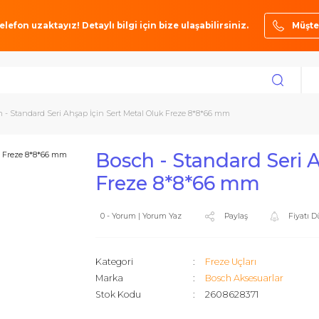
ze bir telefon uzaktayız! Detaylı bilgi için bize ulaşabilirsiniz.
ı
Bosch - Standard Seri Ahşap İçin Sert Metal Oluk Freze 8*8*66 mm
Bosch - Standard
Freze 8*8*66 m
0 - Yorum | Yorum Yaz
Paylaş
Kategori
Freze Uçlar
Marka
Bosch Akse