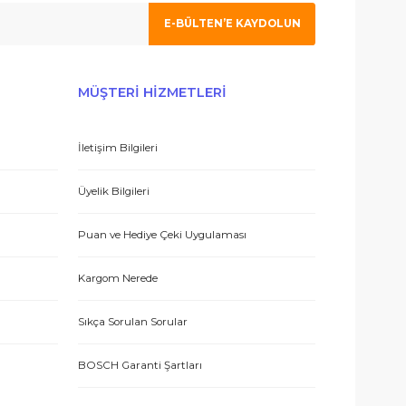
 olmak için tıklayın
 hizmetle sundukları için teşekkürler.
E-BÜLTEN’E KAYDO
ERİŞ
MÜŞTERİ HİZMETLERİ
İletişim Bilgileri
 teşekkür ediyorum.
eşmesi
Üyelik Bilgileri
Puan ve Hediye Çeki Uygulaması