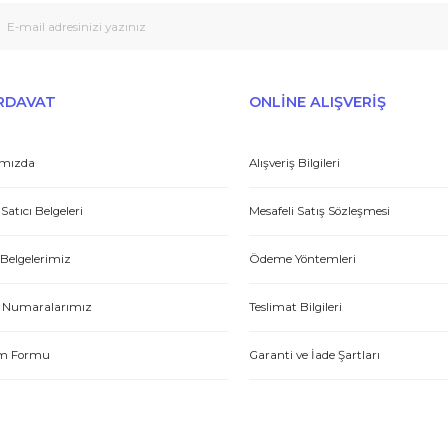
Peşin fiyatına taksit seçenekleri
Tedarikçi
Gönder
et yönünden çok iyi. Hızlı ve ilgililer. Bize bu ürünleri dostane bir
Yasin P.
E-HIRDAVAT
ONLİNE ALIŞV
Hakkımızda
Alışveriş Bilgileri
tme. Müşteri memnuniyeti için ellerinden geleni yapıyorlar. Tebrik ve
Yetkili Satıcı Belgeleri
Mesafeli Satış Sözl
ABDULLAH H.
Kalite Belgelerimiz
Ödeme Yöntemleri