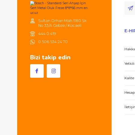
Tüm ürünlerde 2000TL ve üzeri
alışverişlerinizde 250TL'ye kadar
kargonuz ücretsizdir.
Hem ürünler harika, hem de e-hırdavat hizm
Sultan Orhan Mah 1180 Sk
No 33/A Gebze / Kocaeli
444 0 419
0 506 534 24 70
Bizi takip edin
İşlerini özen ve özveri ile yapan bir işle