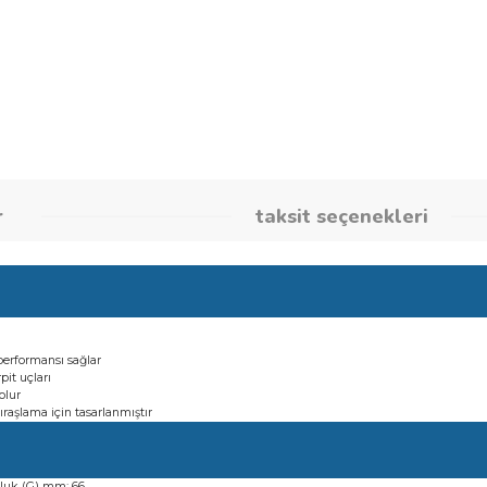
Stok Kodu
260862837
umlar
taksit seçene
ek kesme performansı sağlar
sten karpit uçları