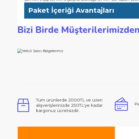
-Uç tasarımı, oluşan yonga kalınlığını sınırlayarak geri tepmele
-Yumuşak ve sert masif ahşabın yanı sıra kompozit ahşapta, de
Teknik Özellikler
Şaft mm: 8 Çap (D) mm: 8 Çalışma uzunluğu (L) mm: 18,6 Top
Paket İçeriği Avantajları
Bizi Birde Müşterilerimi
Bu ürünün fiyat bilgisi, resim, ürün açıklamalarında ve d
Görüş ve önerileriniz için teşekkür ederiz.
Ürün resmi kalitesiz, bozuk veya görüntülenemiyor.
Ürün açıklamasında eksik bilgiler bulunuyor.
Ürün bilgilerinde hatalar bulunuyor.
Merhabalar, ben ilk defa bu kadar ilgili,
Ürün fiyatı diğer sitelerden daha pahalı.
Bu ürüne benzer farklı alternatifler olmalı.