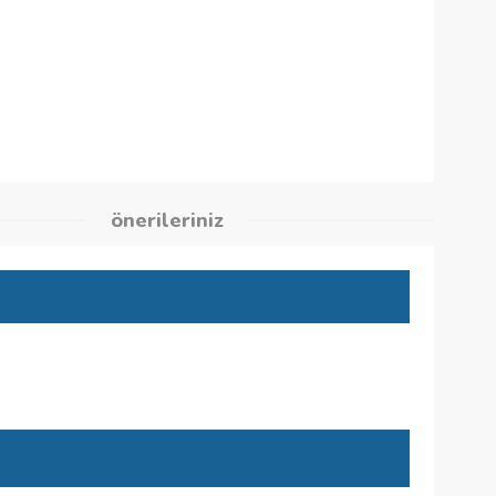
1
kleri
önerileriniz