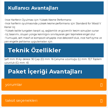
Kullanıcı Avantajları
-İnce Harflerin Oyulması için Yüksek Kesme Performansı
-İnce harflerin oyulmasında yüksek kesme performansı için Standard for Wood V
Kanal Uç
-Yüksek kalite tungsten karpit uç, sağlamlık ve güvenilir kesim sonuçları sunar
-Uç tasarımı, oluşan yonga kalınlığını sınırlayarak geri tepmelere engel olur
-Yumuşak, sert masif ve kompozit ahşapta ince dekoratif oluk, ince harf oyma ve
yan engelle pahlama uygulamaları için
Teknik Özellikler
Şaft mm: 8 Açı derece: 90 Çap (D) mm: 16 Çalışma uzunluğu (L) mm: 15,7 Toplam
uzunluk (G) mm: 45
Paket İçeriği Avantajları
yorumlar
taksit seçenekleri
Bu ürüne ilk yorumu siz yapın!