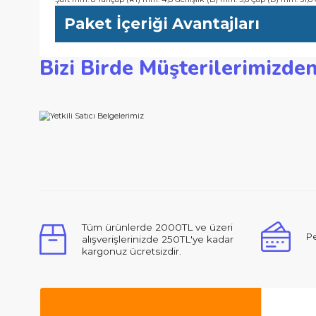
-Uç tasarımı, oluşan yonga kalınlığını sınırlayarak geri tepmele
-Yumuşak ve sert masif ve kompozit ahşap, raf ve çerçeve profil
Teknik Özellikler
Şaft mm: 8 Yarıçap (R1) mm: 4,8 Genişlik (B) mm: 9,6 Çap (D
Paket İçeriği Avantajları
Bizi Birde Müşterilerimi
Bu ürünün fiyat bilgisi, resim, ürün açıklamalarında ve d
Görüş ve önerileriniz için teşekkür ederiz.
Ürün resmi kalitesiz, bozuk veya görüntülenemiyor.
Ürün açıklamasında eksik bilgiler bulunuyor.
Ürün bilgilerinde hatalar bulunuyor.
Merhabalar, ben ilk defa bu kadar ilgili,
Ürün fiyatı diğer sitelerden daha pahalı.
Bu ürüne benzer farklı alternatifler olmalı.