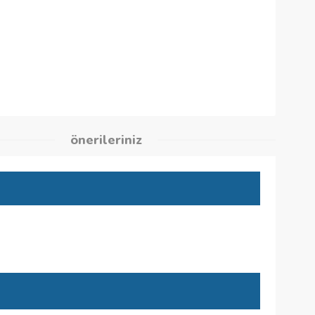
96
kleri
önerileriniz