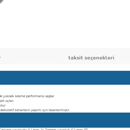
Stok Kodu
26086283
umlar
taksit seçene
zelenmesinde yüksek kesme performansı sağlar
sten karpit uçları