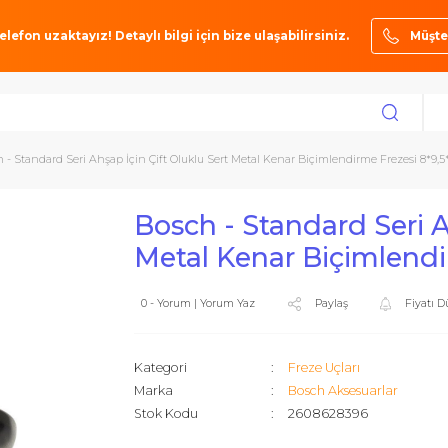
ze bir telefon uzaktayız! Detaylı bilgi için bize ulaşabilirsiniz.
ı
Bosch - Standard Seri Ahşap İçin Çift Oluklu Sert Metal Kenar Biçimlend
Bosch - Standard
Metal Kenar Biç
0 - Yorum | Yorum Yaz
Paylaş
Kategori
Freze Uçlar
Marka
Bosch Akse