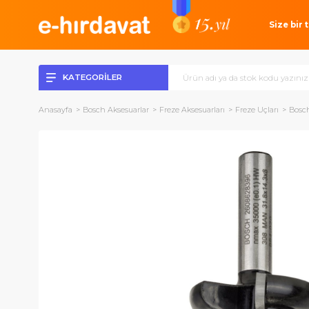
Si
KATEGORİLER
Anasayfa
Bosch Aksesuarlar
Freze Aksesuarları
Freze Uçlar