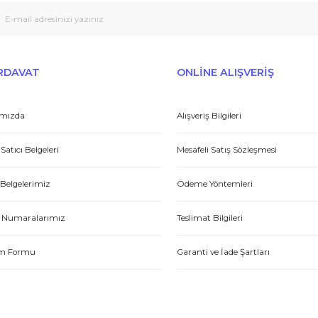
Peşin fiyatına taksit seçenekleri
Tedarikçi
Gönder
et yönünden çok iyi. Hızlı ve ilgililer. Bize bu ürünleri dostane bir
Yasin P.
E-HIRDAVAT
ONLİNE ALIŞV
Hakkımızda
Alışveriş Bilgileri
Yetkili Satıcı Belgeleri
Mesafeli Satış Sözl
tme. Müşteri memnuniyeti için ellerinden geleni yapıyorlar. Tebrik ve
Kalite Belgelerimiz
Ödeme Yöntemleri
ABDULLAH H.