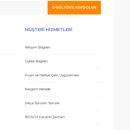
 olmak için tıklayın
 hizmetle sundukları için teşekkürler.
E-BÜLTEN’E KAYDO
ERİŞ
MÜŞTERİ HİZMETLERİ
İletişim Bilgileri
eşmesi
Üyelik Bilgileri
 teşekkür ediyorum.
Puan ve Hediye Çeki Uygulaması