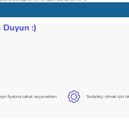
re engel olur
lerinde dekoratif kenarların yapımı için tasarlanmıştır
) mm: 31,8 Çalışma uzunluğu (L) mm: 14 Toplam uzunluk (G) mm: 57
zden Duyun :)
iğer konularda yetersiz gördüğünüz noktaları öneri formunu kullanarak ta
Bu ürüne ilk yorumu siz yapın!
Yorum Yaz
 sıcak ve güzel yaklaşımlı online dan alışveriş yapma deneyimi yaşad