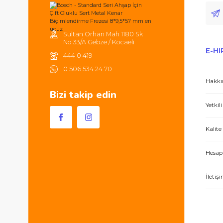
Tüm ürünlerde 2000TL ve üzeri
alışverişlerinizde 250TL'ye kadar
kargonuz ücretsizdir.
Hem ürünler harika, hem de e-hırdavat hizm
Sultan Orhan Mah 1180 Sk
No 33/A Gebze / Kocaeli
444 0 419
0 506 534 24 70
Bizi takip edin
İşlerini özen ve özveri ile yapan bir işle