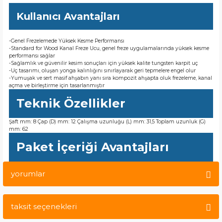
Kullanıcı Avantajları
-Genel Frezelemede Yüksek Kesme Performansı
-Standard for Wood Kanal Freze Ucu, genel freze uygulamalarında yüksek kesme
performansı sağlar
-Sağlamlık ve güvenilir kesim sonuçları için yüksek kalite tungsten karpit uç
-Uç tasarımı, oluşan yonga kalınlığını sınırlayarak geri tepmelere engel olur
-Yumuşak ve sert masif ahşabın yanı sıra kompozit ahşapta oluk frezeleme, kanal
açma ve birleştirme için tasarlanmıştır
Teknik Özellikler
Şaft mm: 8 Çap (D) mm: 12 Çalışma uzunluğu (L) mm: 31,5 Toplam uzunluk (G)
mm: 62
Paket İçeriği Avantajları
yorumlar
taksit seçenekleri
Bu ürüne ilk yorumu siz yapın!