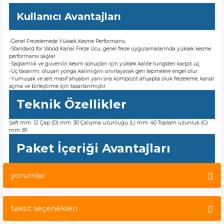
Kullanıcı Avantajları
-Genel Frezelemede Yüksek Kesme Performansı
-Standard for Wood Kanal Freze Ucu, genel freze uygulamalarında yüksek kesme
performansı sağlar
-Sağlamlık ve güvenilir kesim sonuçları için yüksek kalite tungsten karpit uç
-Uç tasarımı, oluşan yonga kalınlığını sınırlayarak geri tepmelere engel olur
-Yumuşak ve sert masif ahşabın yanı sıra kompozit ahşapta oluk frezeleme, kanal
açma ve birleştirme için tasarlanmıştır
Teknik Özellikler
Şaft mm: 12 Çap (D) mm: 30 Çalışma uzunluğu (L) mm: 40 Toplam uzunluk (G)
mm: 81
Paket İçeriği Avantajları
yorumlar
taksit seçenekleri
Bu ürüne ilk yorumu siz yapın!