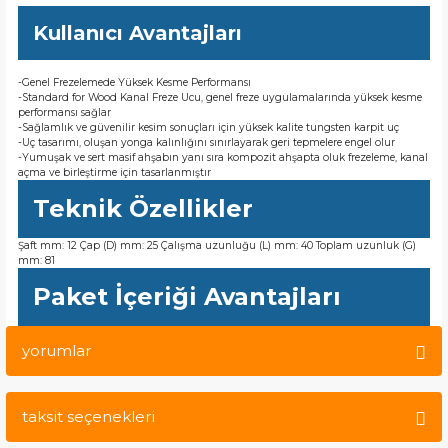
Kullanıcı Avantajları
-Genel Frezelemede Yüksek Kesme Performansı
-Standard for Wood Kanal Freze Ucu, genel freze uygulamalarında yüksek kesme
performansı sağlar
-Sağlamlık ve güvenilir kesim sonuçları için yüksek kalite tungsten karpit uç
-Uç tasarımı, oluşan yonga kalınlığını sınırlayarak geri tepmelere engel olur
-Yumuşak ve sert masif ahşabın yanı sıra kompozit ahşapta oluk frezeleme, kanal
açma ve birleştirme için tasarlanmıştır
Teknik Özellikler
Şaft mm: 12 Çap (D) mm: 25 Çalışma uzunluğu (L) mm: 40 Toplam uzunluk (G)
mm: 81
Paket İçeriği Avantajları
yorumlar
taksit seçenekleri
Bu ürüne ilk yorumu siz yapın!