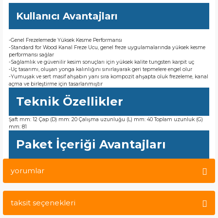
Kullanıcı Avantajları
-Genel Frezelemede Yüksek Kesme Performansı
-Standard for Wood Kanal Freze Ucu, genel freze uygulamalarında yüksek kesme
performansı sağlar
-Sağlamlık ve güvenilir kesim sonuçları için yüksek kalite tungsten karpit uç
-Uç tasarımı, oluşan yonga kalınlığını sınırlayarak geri tepmelere engel olur
-Yumuşak ve sert masif ahşabın yanı sıra kompozit ahşapta oluk frezeleme, kanal
açma ve birleştirme için tasarlanmıştır
Teknik Özellikler
Şaft mm: 12 Çap (D) mm: 20 Çalışma uzunluğu (L) mm: 40 Toplam uzunluk (G)
mm: 81
Paket İçeriği Avantajları
yorumlar
taksit seçenekleri
Bu ürüne ilk yorumu siz yapın!