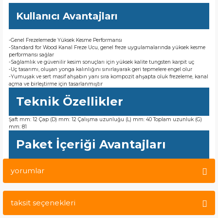
Kullanıcı Avantajları
-Genel Frezelemede Yüksek Kesme Performansı
-Standard for Wood Kanal Freze Ucu, genel freze uygulamalarında yüksek kesme
performansı sağlar
-Sağlamlık ve güvenilir kesim sonuçları için yüksek kalite tungsten karpit uç
-Uç tasarımı, oluşan yonga kalınlığını sınırlayarak geri tepmelere engel olur
-Yumuşak ve sert masif ahşabın yanı sıra kompozit ahşapta oluk frezeleme, kanal
açma ve birleştirme için tasarlanmıştır
Teknik Özellikler
Şaft mm: 12 Çap (D) mm: 12 Çalışma uzunluğu (L) mm: 40 Toplam uzunluk (G)
mm: 81
Paket İçeriği Avantajları
yorumlar
taksit seçenekleri
Bu ürüne ilk yorumu siz yapın!