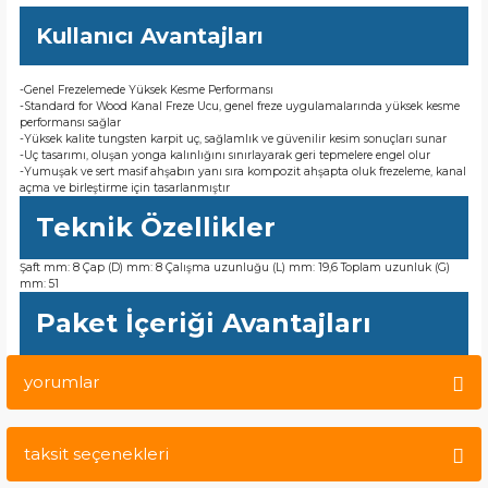
Kullanıcı Avantajları
-Genel Frezelemede Yüksek Kesme Performansı
-Standard for Wood Kanal Freze Ucu, genel freze uygulamalarında yüksek kesme
performansı sağlar
-Yüksek kalite tungsten karpit uç, sağlamlık ve güvenilir kesim sonuçları sunar
-Uç tasarımı, oluşan yonga kalınlığını sınırlayarak geri tepmelere engel olur
-Yumuşak ve sert masif ahşabın yanı sıra kompozit ahşapta oluk frezeleme, kanal
açma ve birleştirme için tasarlanmıştır
Teknik Özellikler
Şaft mm: 8 Çap (D) mm: 8 Çalışma uzunluğu (L) mm: 19,6 Toplam uzunluk (G)
mm: 51
Paket İçeriği Avantajları
yorumlar
taksit seçenekleri
Bu ürüne ilk yorumu siz yapın!