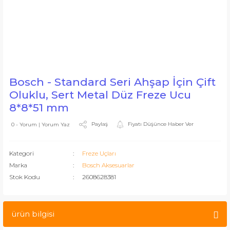
Bosch - Standard Seri Ahşap İçin Çift
Oluklu, Sert Metal Düz Freze Ucu
8*8*51 mm
Paylaş
Fiyatı Düşünce Haber Ver
0 - Yorum | Yorum Yaz
Kategori
Freze Uçları
Marka
Bosch Aksesuarlar
Stok Kodu
2608628381
ürün bilgisi