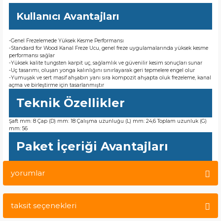
Kullanıcı Avantajları
-Genel Frezelemede Yüksek Kesme Performansı
-Standard for Wood Kanal Freze Ucu, genel freze uygulamalarında yüksek kesme
performansı sağlar
-Yüksek kalite tungsten karpit uç, sağlamlık ve güvenilir kesim sonuçları sunar
-Uç tasarımı, oluşan yonga kalınlığını sınırlayarak geri tepmelere engel olur
-Yumuşak ve sert masif ahşabın yanı sıra kompozit ahşapta oluk frezeleme, kanal
açma ve birleştirme için tasarlanmıştır
Teknik Özellikler
Şaft mm: 8 Çap (D) mm: 18 Çalışma uzunluğu (L) mm: 24,6 Toplam uzunluk (G)
mm: 56
Paket İçeriği Avantajları
yorumlar
taksit seçenekleri
Bu ürüne ilk yorumu siz yapın!