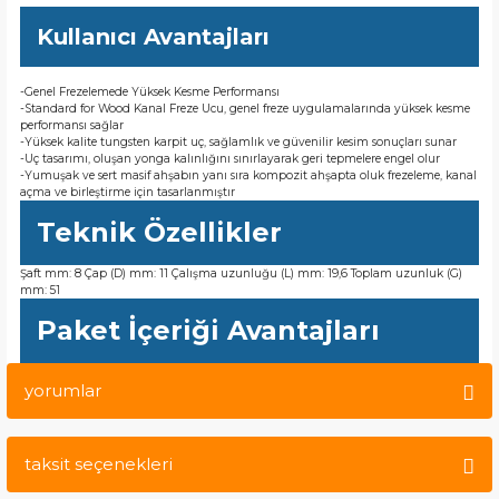
Kullanıcı Avantajları
-Genel Frezelemede Yüksek Kesme Performansı
-Standard for Wood Kanal Freze Ucu, genel freze uygulamalarında yüksek kesme
performansı sağlar
-Yüksek kalite tungsten karpit uç, sağlamlık ve güvenilir kesim sonuçları sunar
-Uç tasarımı, oluşan yonga kalınlığını sınırlayarak geri tepmelere engel olur
-Yumuşak ve sert masif ahşabın yanı sıra kompozit ahşapta oluk frezeleme, kanal
açma ve birleştirme için tasarlanmıştır
Teknik Özellikler
Şaft mm: 8 Çap (D) mm: 11 Çalışma uzunluğu (L) mm: 19,6 Toplam uzunluk (G)
mm: 51
Paket İçeriği Avantajları
yorumlar
taksit seçenekleri
Bu ürüne ilk yorumu siz yapın!