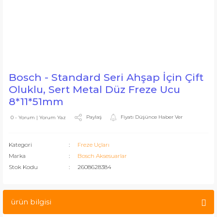
Bosch - Standard Seri Ahşap İçin Çift
Oluklu, Sert Metal Düz Freze Ucu
8*11*51mm
Paylaş
Fiyatı Düşünce Haber Ver
0 - Yorum | Yorum Yaz
Kategori
Freze Uçları
Marka
Bosch Aksesuarlar
Stok Kodu
2608628384
ürün bilgisi