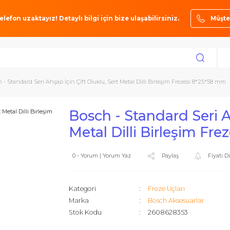
ze bir telefon uzaktayız! Detaylı bilgi için bize ulaşabilirsiniz.
ı
Bosch - Standard Seri Ahşap İçin Çift Oluklu, Sert Metal Dilli Birleşim Fr
Bosch - Standard 
Metal Dilli Birl
0 - Yorum | Yorum Yaz
Paylaş
Kategori
Freze Uçlar
Marka
Bosch Akse