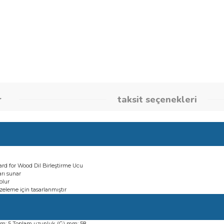
Stok Kodu
260862835
umlar
taksit seçene
in Standard for Wood Dil Birleştirme Ucu
m sonuçları sunar