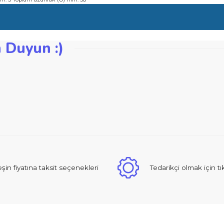
re engel olur
ofili frezeleme için tasarlanmıştır
uğu (L) mm: 5 Toplam uzunluk (G) mm: 58
zden Duyun :)
iğer konularda yetersiz gördüğünüz noktaları öneri formunu kullanarak ta
Bu ürüne ilk yorumu siz yapın!
Yorum Yaz
 sıcak ve güzel yaklaşımlı online dan alışveriş yapma deneyimi yaşad