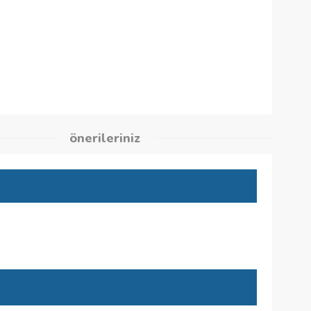
3
kleri
önerileriniz