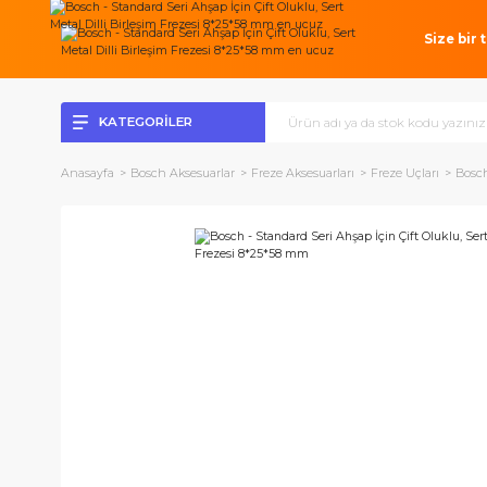
Si
KATEGORİLER
Anasayfa
Bosch Aksesuarlar
Freze Aksesuarları
Freze Uçlar