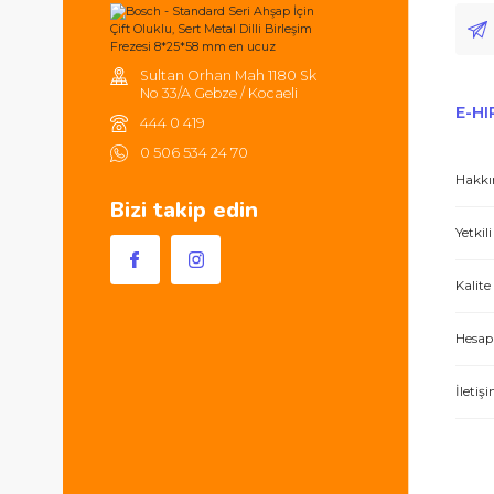
Tüm ürünlerde 2000TL ve üzeri
alışverişlerinizde 250TL'ye kadar
kargonuz ücretsizdir.
Hem ürünler harika, hem de e-hırdavat hizm
Sultan Orhan Mah 1180 Sk
No 33/A Gebze / Kocaeli
444 0 419
0 506 534 24 70
Bizi takip edin
İşlerini özen ve özveri ile yapan bir işle