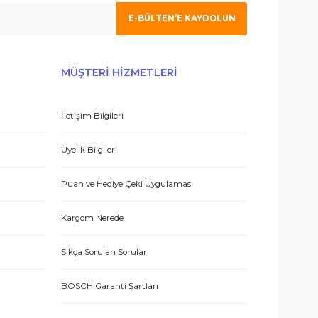
 olmak için tıklayın
 hizmetle sundukları için teşekkürler.
E-BÜLTEN’E KAYDO
ERİŞ
MÜŞTERİ HİZMETLERİ
İletişim Bilgileri
 teşekkür ediyorum.
eşmesi
Üyelik Bilgileri
Puan ve Hediye Çeki Uygulaması