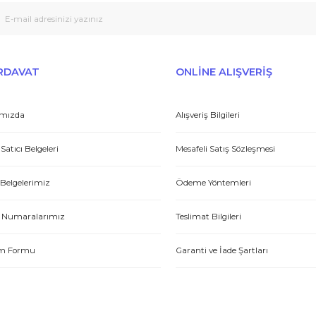
Peşin fiyatına taksit seçenekleri
Tedarikçi
Gönder
et yönünden çok iyi. Hızlı ve ilgililer. Bize bu ürünleri dostane bir
Yasin P.
E-HIRDAVAT
ONLİNE ALIŞV
Hakkımızda
Alışveriş Bilgileri
tme. Müşteri memnuniyeti için ellerinden geleni yapıyorlar. Tebrik ve
Yetkili Satıcı Belgeleri
Mesafeli Satış Sözl
ABDULLAH H.
Kalite Belgelerimiz
Ödeme Yöntemleri