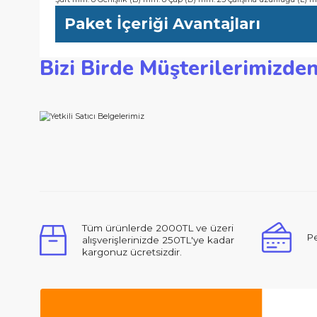
-Uç tasarımı, oluşan yonga kalınlığını sınırlayarak geri tepmele
-Yumuşak ve sert masif ahşap ile kompozit ahşapta klasik dil pr
Teknik Özellikler
Şaft mm: 8 Genişlik (B) mm: 8 Çap (D) mm: 25 Çalışma uzunl
Paket İçeriği Avantajları
Bizi Birde Müşterilerimi
Bu ürünün fiyat bilgisi, resim, ürün açıklamalarında ve d
Görüş ve önerileriniz için teşekkür ederiz.
Ürün resmi kalitesiz, bozuk veya görüntülenemiyor.
Ürün açıklamasında eksik bilgiler bulunuyor.
Ürün bilgilerinde hatalar bulunuyor.
Merhabalar, ben ilk defa bu kadar ilgili,
Ürün fiyatı diğer sitelerden daha pahalı.
Bu ürüne benzer farklı alternatifler olmalı.