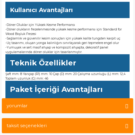
Kullanıcı Avantajları
-Döner Oluklar için Yüksek Kesme Performansı
-Döner olukların frezelenmesinde yüksek kesme performansı için Standard for
Wood Boşluk Frezesi
-Sağlamlık ve güvenilir kesim sonuçları için yüksek kalite tungsten karpit uç
-Uç tasarımı, oluşan yonga kalınlığını sınırlayarak geri tepmelere engel olur
-Yumuşak ve sert masif ahşap ve kompozit ahşapta, dekoratif panel
uygulamalarında döner oluklar için tasarlanmıştır.
Teknik Özellikler
Şaft mm: 8 Yarıçap (R1) mm: 10 Çap (D) mm: 20 Çalışma uzunluğu (L) mm: 12,4
Toplam uzunluk (G) mm: 46
Paket İçeriği Avantajları
yorumlar
taksit seçenekleri
Bu ürüne ilk yorumu siz yapın!