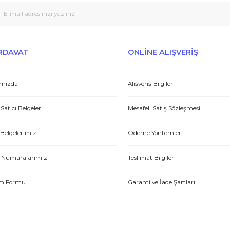
Peşin fiyatına taksit seçenekleri
Tedarikçi
Gönder
et yönünden çok iyi. Hızlı ve ilgililer. Bize bu ürünleri dostane bir
Yasin P.
E-HIRDAVAT
ONLİNE ALIŞV
Hakkımızda
Alışveriş Bilgileri
tme. Müşteri memnuniyeti için ellerinden geleni yapıyorlar. Tebrik ve
Yetkili Satıcı Belgeleri
Mesafeli Satış Sözl
ABDULLAH H.
Kalite Belgelerimiz
Ödeme Yöntemleri