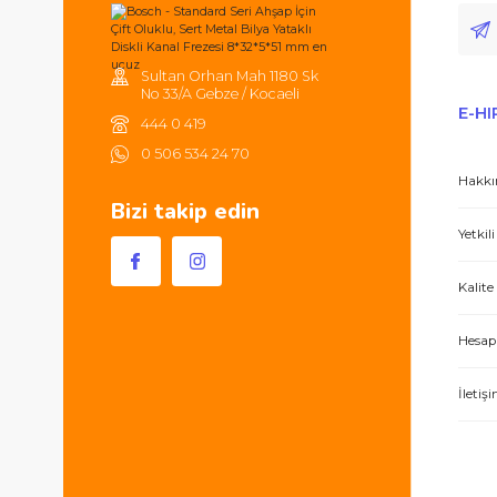
Tüm ürünlerde 2000TL ve üzeri
alışverişlerinizde 250TL'ye kadar
kargonuz ücretsizdir.
Hem ürünler harika, hem de e-hırdavat hizm
Sultan Orhan Mah 1180 Sk
No 33/A Gebze / Kocaeli
444 0 419
0 506 534 24 70
Bizi takip edin
İşlerini özen ve özveri ile yapan bir işle