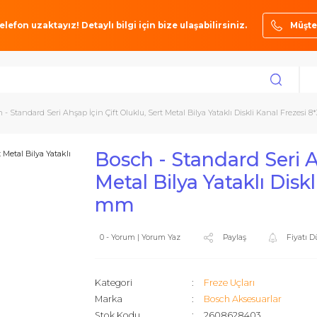
ze bir telefon uzaktayız! Detaylı bilgi için bize ulaşabilirsiniz.
ı
Bosch - Standard Seri Ahşap İçin Çift Oluklu, Sert Metal Bilya Yataklı Dis
Bosch - Standard 
Metal Bilya Yatak
mm
0 - Yorum | Yorum Yaz
Paylaş
Kategori
Freze Uçlar