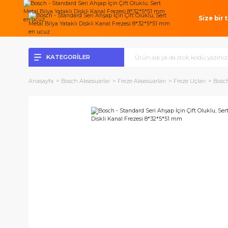
Si
KATEGORİLER
Anasayfa
Bosch Aksesuarlar
Freze Aksesuarları
Freze Uçlar