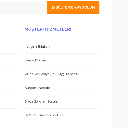
 olmak için tıklayın
 hizmetle sundukları için teşekkürler.
E-BÜLTEN’E KAYDO
ERİŞ
MÜŞTERİ HİZMETLERİ
İletişim Bilgileri
 teşekkür ediyorum.
eşmesi
Üyelik Bilgileri
Puan ve Hediye Çeki Uygulaması