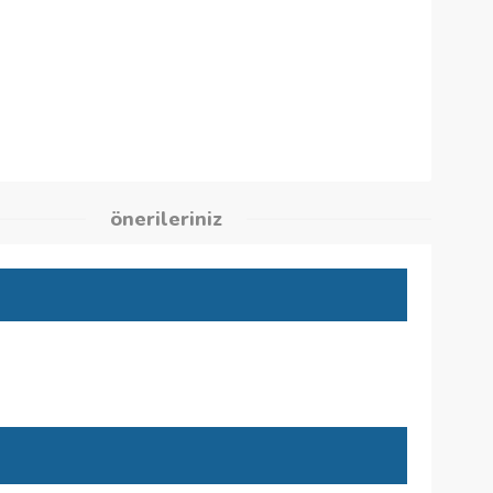
suarlar
03
kleri
önerileriniz