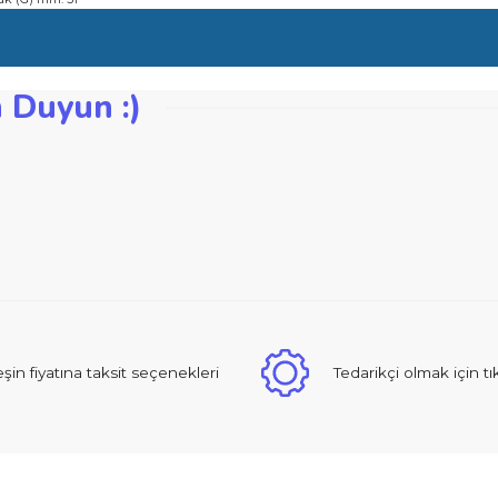
re engel olur
da oluk, dil ve oluk bağlantı frezeleme için tasarlanmıştır
am uzunluk (G) mm: 51
zden Duyun :)
iğer konularda yetersiz gördüğünüz noktaları öneri formunu kullanarak ta
Bu ürüne ilk yorumu siz yapın!
Yorum Yaz
 sıcak ve güzel yaklaşımlı online dan alışveriş yapma deneyimi yaşad