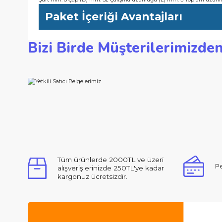
-Uç tasarımı, oluşan yonga kalınlığını sınırlayarak geri tepmele
-Yumuşak ve sert masif ahşap ve kompozit ahşapta dar kenarlar
Teknik Özellikler
Şaft mm: 8 Çap (D) mm: 32 Çalışma uzunluğu (L) mm: 5 Topl
Paket İçeriği Avantajları
Bizi Birde Müşterilerimi
Bu ürünün fiyat bilgisi, resim, ürün açıklamalarında ve d
Görüş ve önerileriniz için teşekkür ederiz.
Ürün resmi kalitesiz, bozuk veya görüntülenemiyor.
Ürün açıklamasında eksik bilgiler bulunuyor.
Ürün bilgilerinde hatalar bulunuyor.
Merhabalar, ben ilk defa bu kadar ilgili,
Ürün fiyatı diğer sitelerden daha pahalı.
Bu ürüne benzer farklı alternatifler olmalı.