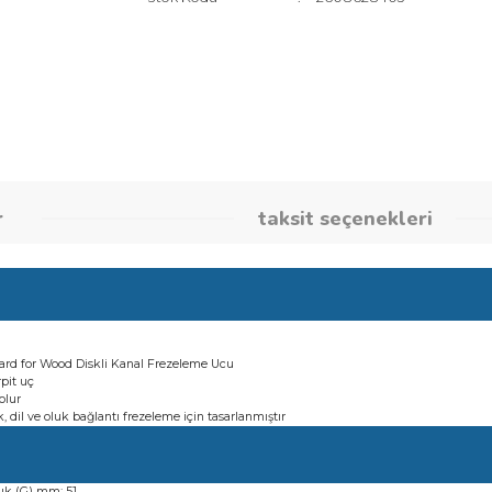
Marka
Bosch Akse
Stok Kodu
26086284
umlar
taksit seçene
in Standard for Wood Diskli Kanal Frezeleme Ucu
gsten karpit uç