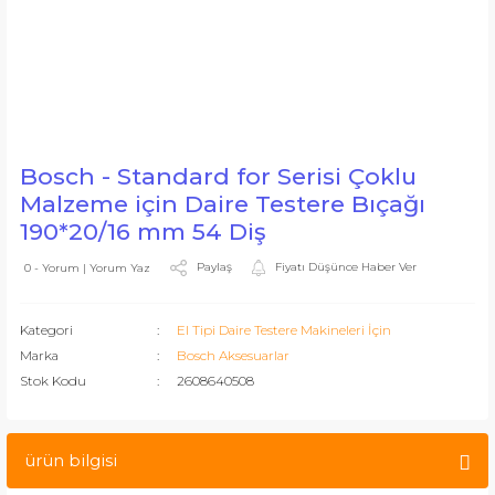
Bosch - Standard for Serisi Çoklu
Malzeme için Daire Testere Bıçağı
190*20/16 mm 54 Diş
Paylaş
Fiyatı Düşünce Haber Ver
0 - Yorum | Yorum Yaz
Kategori
El Tipi Daire Testere Makineleri İçin
Marka
Bosch Aksesuarlar
Stok Kodu
2608640508
ürün bilgisi