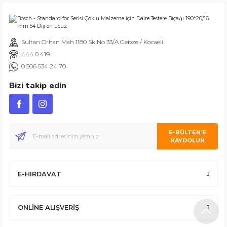
Gönder
İşlerini özen ve özveri ile yapan bir işletme. Müşteri memnuniyeti için e
ABDULLAH H.
Sultan Orhan Mah 1180 Sk No 33/A Gebze / Kocaeli
444 0 419
0 506 534 24 70
Bizi takip edin
Ürününün arkasında olan olumlu bir site. Aynı gün ürün kargolama ve s
E-BÜLTEN’E
KAYDOLUN
İlk defa alışveriş yapmama rağmen şunu gönül rahatlığıyla söyleyebilirim
E-HIRDAVAT
ONLİNE ALIŞVERİŞ
Alışveriş yapmadan önce bir kaç kez görüştüm. Oldukça nazikler. Satıştan