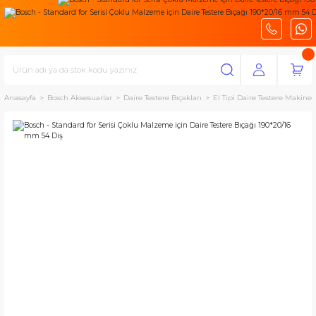
Anasayfa
Bosch Aksesuarlar
Daire Testere Bıçakları
El Tipi Daire Testere Makinele