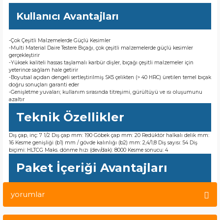
Kullanıcı Avantajları
-Çok Çeşitli Malzemelerde Güçlü Kesimler
-Multi Material Daire Testere Bıçağı, çok çeşitli malzemelerde güçlü kesimler
gerçekleştirir
-Yüksek kaliteli hassas taşlamalı karbür dişler, bıçağı çeşitli malzemeler için
yeterince sağlam hale getirir
-Boyutsal açıdan dengeli sertleştirilmiş SK5 çelikten (> 40 HRC) üretilen temel bıçak
doğru sonuçları garanti eder
-Genişletme yuvaları; kullanım sırasında titreşimi, gürültüyü ve ısı oluşumunu
azaltır
Teknik Özellikler
Dış çap, inç: 7 1/2 Dış çap mm: 190 Göbek çap mm: 20 Redüktör halkalı delik mm:
16 Kesme genişliği (b1) mm / gövde kalınlığı (b2) mm: 2,4/1,8 Diş sayısı: 54 Diş
biçimi: HLTCG Maks. dönme hızı (dev/dak): 8000 Kesme sonucu: 4
Paket İçeriği Avantajları
yorumlar