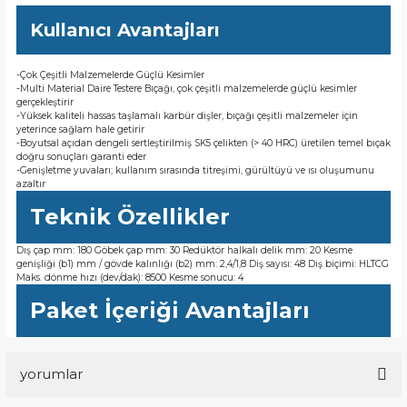
Kullanıcı Avantajları
-Çok Çeşitli Malzemelerde Güçlü Kesimler
-Multi Material Daire Testere Bıçağı, çok çeşitli malzemelerde güçlü kesimler
gerçekleştirir
-Yüksek kaliteli hassas taşlamalı karbür dişler, bıçağı çeşitli malzemeler için
yeterince sağlam hale getirir
-Boyutsal açıdan dengeli sertleştirilmiş SK5 çelikten (> 40 HRC) üretilen temel bıçak
doğru sonuçları garanti eder
-Genişletme yuvaları; kullanım sırasında titreşimi, gürültüyü ve ısı oluşumunu
azaltır
Teknik Özellikler
Dış çap mm: 180 Göbek çap mm: 30 Redüktör halkalı delik mm: 20 Kesme
genişliği (b1) mm / gövde kalınlığı (b2) mm: 2,4/1,8 Diş sayısı: 48 Diş biçimi: HLTCG
Maks. dönme hızı (dev/dak): 8500 Kesme sonucu: 4
Paket İçeriği Avantajları
yorumlar