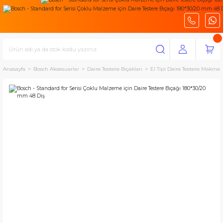
Anasayfa
Bosch Aksesuarlar
Daire Testere Bıçakları
El Tipi Daire Testere Makinele