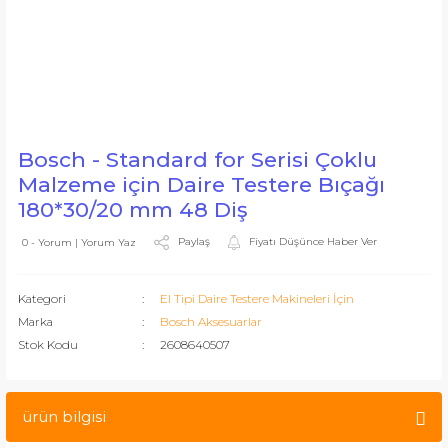
Bosch - Standard for Serisi Çoklu
Malzeme için Daire Testere Bıçağı
180*30/20 mm 48 Diş
Paylaş
Fiyatı Düşünce Haber Ver
0 - Yorum | Yorum Yaz
Kategori
El Tipi Daire Testere Makineleri İçin
Marka
Bosch Aksesuarlar
Stok Kodu
2608640507
ürün bilgisi