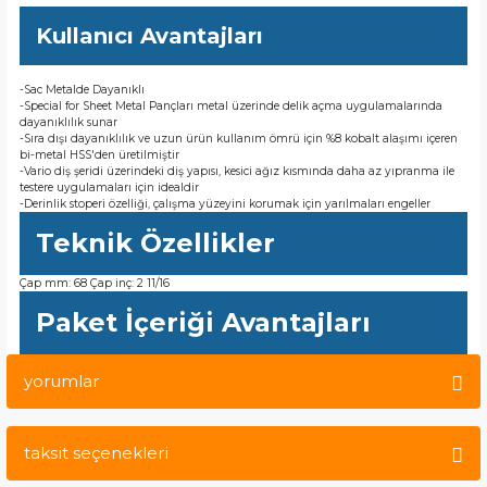
Kullanıcı Avantajları
-Sac Metalde Dayanıklı
-Special for Sheet Metal Pançları metal üzerinde delik açma uygulamalarında
dayanıklılık sunar
-Sıra dışı dayanıklılık ve uzun ürün kullanım ömrü için %8 kobalt alaşımı içeren
bi-metal HSS'den üretilmiştir
-Vario diş şeridi üzerindeki diş yapısı, kesici ağız kısmında daha az yıpranma ile
testere uygulamaları için idealdir
-Derinlik stoperi özelliği, çalışma yüzeyini korumak için yarılmaları engeller
Teknik Özellikler
Çap mm: 68 Çap inç: 2 11/16
Paket İçeriği Avantajları
yorumlar
taksit seçenekleri
Bu ürüne ilk yorumu siz yapın!