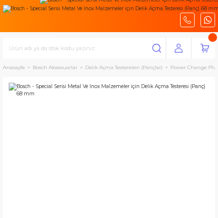
Anasayfa
Bosch Aksesuarlar
Delik Açma Testereleri (Pançlar)
Power Change Plus