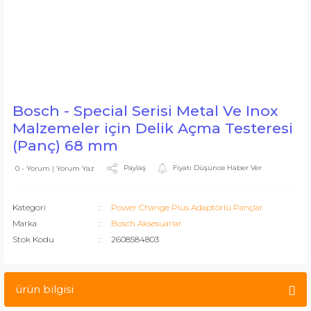
Bosch - Special Serisi Metal Ve Inox
Malzemeler için Delik Açma Testeresi
(Panç) 68 mm
Paylaş
Fiyatı Düşünce Haber Ver
0 - Yorum | Yorum Yaz
Kategori
Power Change Plus Adaptörlü Pançlar
Marka
Bosch Aksesuarlar
Stok Kodu
2608584803
ürün bilgisi