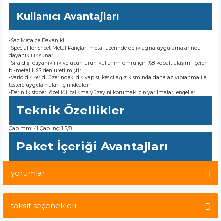
Kullanıcı Avantajları
-Sac Metalde Dayanıklı
-Special for Sheet Metal Pançları metal üzerinde delik açma uygulamalarında
dayanıklılık sunar
-Sıra dışı dayanıklılık ve uzun ürün kullanım ömrü için %8 kobalt alaşımı içeren
bi-metal HSS'den üretilmiştir
-Vario diş şeridi üzerindeki diş yapısı, kesici ağız kısmında daha az yıpranma ile
testere uygulamaları için idealdir
-Derinlik stoperi özelliği, çalışma yüzeyini korumak için yarılmaları engeller
Teknik Özellikler
Çap mm: 41 Çap inç: 1 5/8
Paket İçeriği Avantajları
yorumlar
taksit seçenekleri
Bu ürüne ilk yorumu siz yapın!