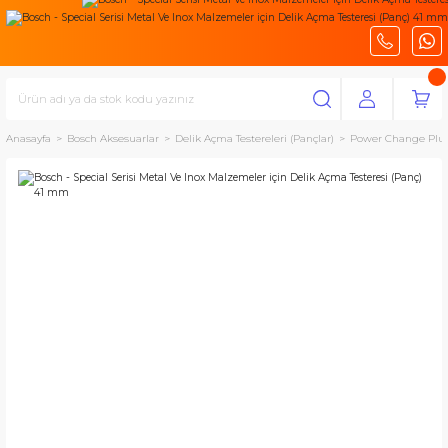
Anasayfa
Bosch Aksesuarlar
Delik Açma Testereleri (Pançlar)
Power Change Plus