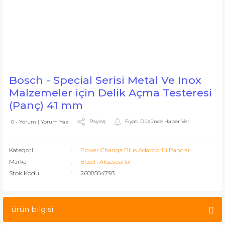
Bosch - Special Serisi Metal Ve Inox
Malzemeler için Delik Açma Testeresi
(Panç) 41 mm
Paylaş
Fiyatı Düşünce Haber Ver
0 - Yorum | Yorum Yaz
Kategori
Power Change Plus Adaptörlü Pançlar
Marka
Bosch Aksesuarlar
Stok Kodu
2608584793
ürün bilgisi