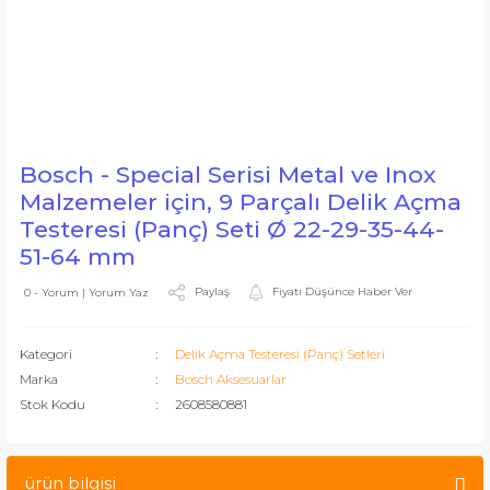
Bosch - Special Serisi Metal ve Inox
Malzemeler için, 9 Parçalı Delik Açma
Testeresi (Panç) Seti Ø 22-29-35-44-
51-64 mm
Paylaş
Fiyatı Düşünce Haber Ver
0 - Yorum | Yorum Yaz
Kategori
Delik Açma Testeresi (Panç) Setleri
Marka
Bosch Aksesuarlar
Stok Kodu
2608580881
ürün bilgisi