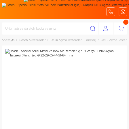
Anasayfa
Bosch Aksesuarlar
Delik Açma Testereleri (Pançlar)
Delik Açma Testeres