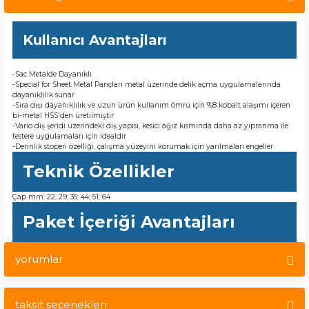
Kullanıcı Avantajları
-Sac Metalde Dayanıklı
-Special for Sheet Metal Pançları metal üzerinde delik açma uygulamalarında
dayanıklılık sunar
-Sıra dışı dayanıklılık ve uzun ürün kullanım ömrü için %8 kobalt alaşımı içeren
bi-metal HSS'den üretilmiştir
-Vario diş şeridi üzerindeki diş yapısı, kesici ağız kısmında daha az yıpranma ile
testere uygulamaları için idealdir
-Derinlik stoperi özelliği, çalışma yüzeyini korumak için yarılmaları engeller
Teknik Özellikler
Çap mm: 22; 29; 35; 44; 51; 64
Paket İçeriği Avantajları
yorumlar
taksit seçenekleri