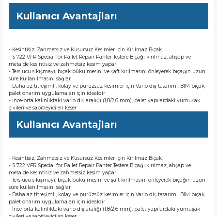
Kullanıcı Avantajları
- Kesintisiz, Zahmetsiz ve Kusursuz Kesimler için Kırılmaz Bıçak
- S 722 VFR Special for Pallet Repair Panter Testere Bıçağı kırılmaz, ahşap ve
metalde kesintisiz ve zahmetsiz kesim yapar
- Ters ucu sıkışmayı, bıçak bükülmesini ve şaft kırılmasını önleyerek bıçağın uzun
süre kullanılmasını sağlar
- Daha az titreşimli, kolay ve pürüzsüz kesimler için Vario diş tasarımı. BIM bıçak,
palet onarım uygulamaları için idealdir
- İnce-orta kalınlıktaki vario diş aralığı (1,8/2,6 mm), palet yapılardaki yumuşak
çivileri ve sabitleyicileri keser
Kullanıcı Avantajları
- Kesintisiz, Zahmetsiz ve Kusursuz Kesimler için Kırılmaz Bıçak
- S 722 VFR Special for Pallet Repair Panter Testere Bıçağı kırılmaz, ahşap ve
metalde kesintisiz ve zahmetsiz kesim yapar
- Ters ucu sıkışmayı, bıçak bükülmesini ve şaft kırılmasını önleyerek bıçağın uzun
süre kullanılmasını sağlar
- Daha az titreşimli, kolay ve pürüzsüz kesimler için Vario diş tasarımı. BIM bıçak,
palet onarım uygulamaları için idealdir
- İnce-orta kalınlıktaki vario diş aralığı (1,8/2,6 mm), palet yapılardaki yumuşak
çivileri ve sabitleyicileri keser