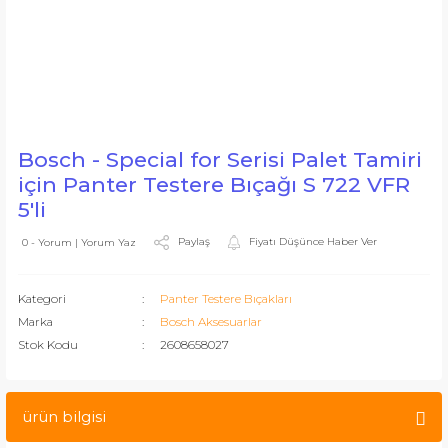
Bosch - Special for Serisi Palet Tamiri
için Panter Testere Bıçağı S 722 VFR
5'li
Paylaş
Fiyatı Düşünce Haber Ver
0 - Yorum | Yorum Yaz
Kategori
Panter Testere Bıçakları
Marka
Bosch Aksesuarlar
Stok Kodu
2608658027
ürün bilgisi