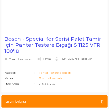
Bosch - Special for Serisi Palet Tamiri
için Panter Testere Bıçağı S 1125 VFR
100'lü
Paylaş
Fiyatı Düşünce Haber Ver
0 - Yorum | Yorum Yaz
Kategori
Panter Testere Bıçakları
Marka
Bosch Aksesuarlar
Stok Kodu
2608658037
ürün bilgisi