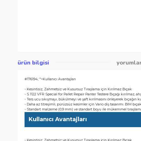
ürün bilgisi
yor
#176194; ">Kullanıcı Avantajları
- Kesintisiz, Zahmetsiz ve Kusursuz Tıraşlama için Kırılmaz B
- S 1122 VFR Special for Pallet Repair Panter Testere Bıçağı kır
- Ters ucu sıkışmayı, bükülmeyi ve şaft kırılmasını önleyerek
- Daha az titreşimli, pürüzsüz kesimler için Vario diş tasarımı.
- Standart malzeme (0,9 mm) ve standart boyu ile mükemmel 