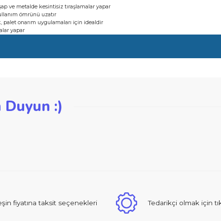
ıçak
ılmaz, ahşap ve metalde kesintisiz tıraşlamalar yapar
 bıçağın kullanım ömrünü uzatır
 BIM bıçak, palet onarım uygulamaları için idealdir
tıraşlamalar yapar
iğer konularda yetersiz gördüğünüz noktaları öneri formunu kullanarak ta
zden Duyun :)
Bu ürüne ilk yorumu siz yapın!
Yorum Yaz