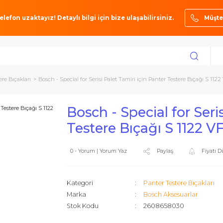
ze bir telefon uzaktayız! Detaylı bilgi için bize ulaşabilirsiniz.
ter Testere Bıçakları
Bosch - Special for Serisi Palet Tamiri için Panter Test
Bosch - Special f
Testere Bıçağı S 
0 - Yorum | Yorum Yaz
Paylaş
Kategori
Panter Test
Marka
Bosch Akse