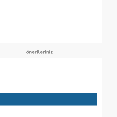
30
kleri
önerileriniz