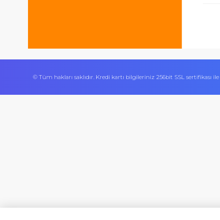
İşlerini özen ve özveri ile yapan bir işle
Ürününün arkasında olan olumlu bir site.
© Tüm hakları saklıdır. Kredi kartı bilgileriniz 256bit SSL sert
mekan
bizim