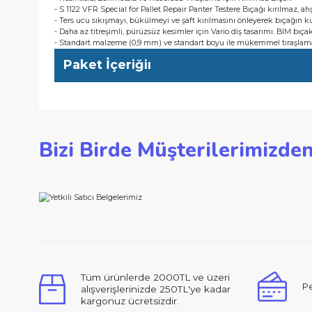
Kullanıcı Avantajları
- Kesintisiz, Zahmetsiz ve Kusursuz Tıraşlama için Kırılmaz B
- S 1122 VFR Special for Pallet Repair Panter Testere Bıçağı kır
- Ters ucu sıkışmayı, bükülmeyi ve şaft kırılmasını önleyerek
- Daha az titreşimli, pürüzsüz kesimler için Vario diş tasarımı.
- Standart malzeme (0,9 mm) ve standart boyu ile mükemmel 
Paket İçeriğiı
Bu ürünün fiyat bilgisi, resim, ürün açıklamalarında ve d
Bizi Birde Müşterilerimi
Görüş ve önerileriniz için teşekkür ederiz.
Ürün resmi kalitesiz, bozuk veya görüntülenemiyor.
Ürün açıklamasında eksik bilgiler bulunuyor.
Ürün bilgilerinde hatalar bulunuyor.