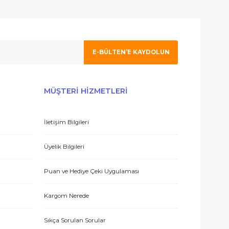
ım. İlgilenen Atahan Bey e en içtenlikle saygı ve sevgilerimi sunuy
 olmak için tıklayın
E-BÜLTEN’E KAYDO
 hizmetle sundukları için teşekkürler.
ERİŞ
MÜŞTERİ HİZMETLERİ
İletişim Bilgileri