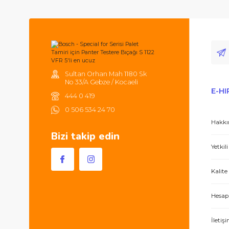
Ürün fiyatı diğer sitelerden daha pahalı.
Merhabalar, ben ilk defa bu kadar ilgili,
Bu ürüne benzer farklı alternatifler olmalı.
Tüm ürünlerde 2000TL ve üzeri
alışverişlerinizde 250TL'ye kadar
kargonuz ücretsizdir.
Hem ürünler harika, hem de e-hırdavat hizm
Sultan Orhan Mah 1180 Sk
No 33/A Gebze / Kocaeli
444 0 419
0 506 534 24 70
Bizi takip edin