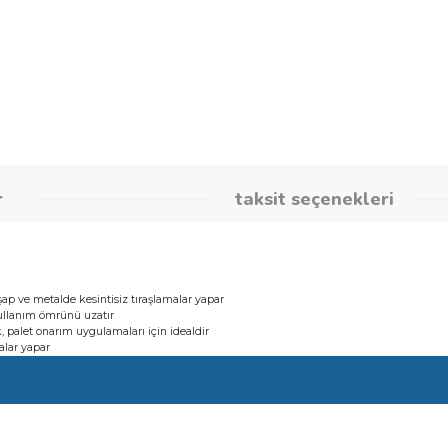
Stok Kodu
26086580
umlar
taksit seçene
ıçak
ılmaz, ahşap ve metalde kesintisiz tıraşlamalar yapar
 bıçağın kullanım ömrünü uzatır
 BIM bıçak, palet onarım uygulamaları için idealdir
tıraşlamalar yapar