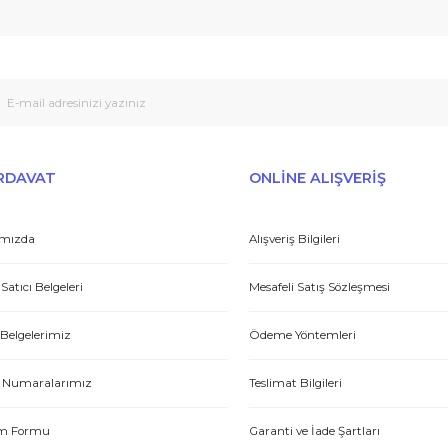
 sıcak ve güzel yaklaşımlı online dan alışveriş yapma deneyimi yaşad
Peşin fiyatına taksit seçenekleri
Tedarikçi
Gönder
et yönünden çok iyi. Hızlı ve ilgililer. Bize bu ürünleri dostane bir
Yasin P.
E-HIRDAVAT
ONLİNE ALIŞV
Hakkımızda
Alışveriş Bilgileri