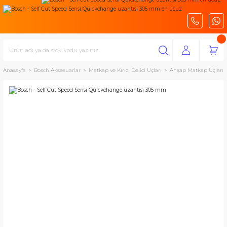
Anasayfa
Bosch Aksesuarlar
Matkap ve Kırıcı Delici Uçları
Ahşap Matkap Uçları