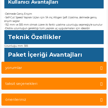
Kullanıcı Avantajları
-Delmede Geniş Erişim
-Self-Cut Speed Yaprak Uçları için 1/4 inç Altıgen Şaft Uzatma, delmede geniş
erişim sağlar
-152 mm ve 305 mm olmak üzere iki farklı uzatma uzunluğu seçeneğiyle sunulur
-Ekstra uzunluğun gerektiği tüm yaprak uç uygulamaları için idealdir
Teknik Özellikler
Uzunluğu mm: 305
Paket İçeriği Avantajları
yorumlar
taksit seçenekleri
Bu ürüne ilk yorumu siz yapın!
önerileriniz
Yorum Yaz