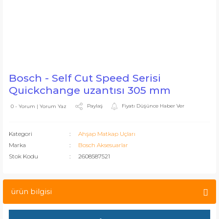
Bosch - Self Cut Speed Serisi
Quickchange uzantısı 305 mm
Paylaş
Fiyatı Düşünce Haber Ver
0 - Yorum | Yorum Yaz
Kategori
Ahşap Matkap Uçları
Marka
Bosch Aksesuarlar
Stok Kodu
2608587521
ürün bilgisi