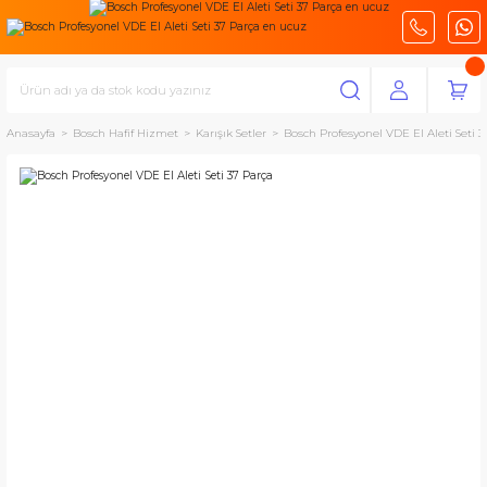
Anasayfa
Bosch Hafif Hizmet
Karışık Setler
Bosch Profesyonel VDE El Aleti Seti 3