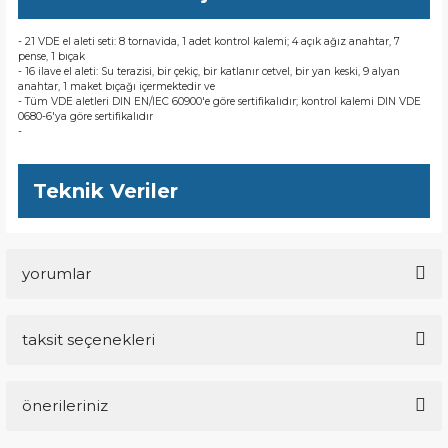
- 21 VDE el aleti seti: 8 tornavida, 1 adet kontrol kalemi; 4 açık ağız anahtar, 7
pense, 1 bıçak
- 16 ilave el aleti: Su terazisi, bir çekiç, bir katlanır cetvel, bir yan keski, 9 alyan
anahtar, 1 maket bıçağı içermektedir ve
- Tüm VDE aletleri DIN EN/IEC 60900'e göre sertifikalıdır; kontrol kalemi DIN VDE
0680-6'ya göre sertifikalıdır
-
Teknik Veriler
yorumlar
taksit seçenekleri
Bu ürüne ilk yorumu siz yapın!
önerileriniz
Yorum Yaz