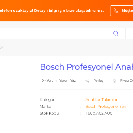
ze bir telefon uzaktayız! Detaylı bilgi için bize ulaşabilirsiniz.
mı 10 Parça
Bosch Profesyon
0 - Yorum | Yorum Yaz
Paylaş
Kategori
Anahtar Ta
Marka
Bosch Profe
Stok Kodu
1.600.A02.