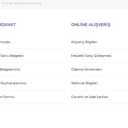
Peşin fiyatına taksit seçenekleri
Tedarikçi
Gönder
et yönünden çok iyi. Hızlı ve ilgililer. Bize bu ürünleri dostane bir
Yasin P.
E-HIRDAVAT
ONLİNE ALIŞV
Hakkımızda
Alışveriş Bilgileri
Yetkili Satıcı Belgeleri
Mesafeli Satış Sözl
tme. Müşteri memnuniyeti için ellerinden geleni yapıyorlar. Tebrik ve
Kalite Belgelerimiz
Ödeme Yöntemleri
ABDULLAH H.