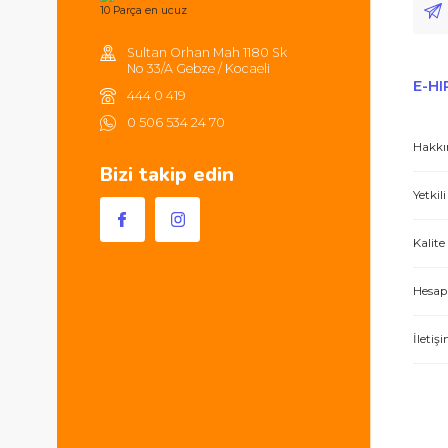
alışverişlerinizde 250TL'ye kadar
kargonuz ücretsizdir.
Hem ürünler harika, hem de e-hırdavat hizm
Sultan Orhan Mah 1180 Sk
No 33/A Gebze / Kocaeli
444 0 419
0 506 534 24 70
Bizi takip edin
İşlerini özen ve özveri ile yapan bir işle