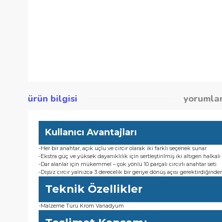
ürün bilgisi
yor
Kullanıcı Avantajları
-Her bir anahtar, açık uçlu ve cırcır olarak iki farklı seçenek su
-Ekstra güç ve yüksek dayanıklılık için sertleştirilmiş iki alt
-Dar alanlar için mükemmel – çok yönlü 10 parçalı cırcırlı anaht
-Dişsiz cırcır yalnızca 3 derecelik bir geriye dönüş açısı gerek