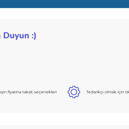
iğer konularda yetersiz gördüğünüz noktaları öneri formunu kullanarak ta
zden Duyun :)
Bu ürüne ilk yorumu siz yapın!
Yorum Yaz
 sıcak ve güzel yaklaşımlı online dan alışveriş yapma deneyimi yaşad