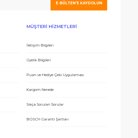
 olmak için tıklayın
E-BÜLTEN’E KAYDO
 hizmetle sundukları için teşekkürler.
ERİŞ
MÜŞTERİ HİZMETLERİ
İletişim Bilgileri
eşmesi
Üyelik Bilgileri
 teşekkür ediyorum.
Puan ve Hediye Çeki Uygulaması