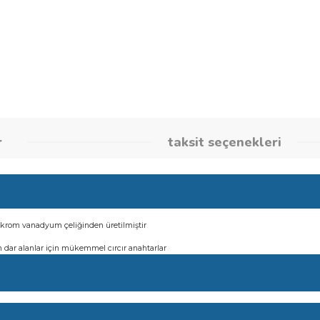
umlar
taksit seçene
nar
ıgen halkalı krom vanadyum çeliğinden üretilmiştir
ar seti
tirdiğinden dar alanlar için mükemmel cırcır anahtarlar