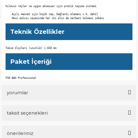
Kılavuz raylar ve uygun aksesuar için pratik taşıma sistemi

    Açılı mesnet için küçük cep, bağlantı elemanı v.b. dahil

    Omuz askısı sayesinde her iki elin de serbest kalması imkanı
Teknik Özellikler
Takım ölçüleri (uzunluk) 1.650 mm
Paket İçeriği
FSN BAG Professional
yorumlar
taksit seçenekleri
Bu ürüne ilk yorumu siz yapın!
önerileriniz
Yorum Yaz