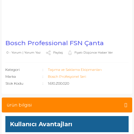
Bosch Professional FSN Çanta
Paylaş
Fiyatı Düşünce Haber Ver
0 - Yorum | Yorum Yaz
Kategori
Taşıma ve Saklama Ekipmanları
Marka
Bosch Profesyonel Seri
Stok Kodu
1.610.Z00.020
ürün bilgisi
Kullanıcı Avantajları