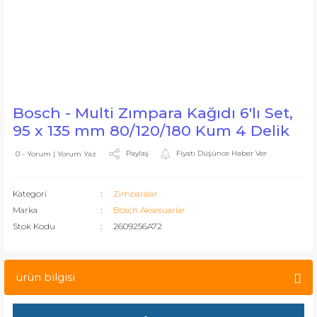
Bosch - Multi Zımpara Kağıdı 6'lı Set,
95 x 135 mm 80/120/180 Kum 4 Delik
Paylaş
Fiyatı Düşünce Haber Ver
0 - Yorum | Yorum Yaz
Kategori
Zımparalar
Marka
Bosch Aksesuarlar
Stok Kodu
2609256A72
ürün bilgisi