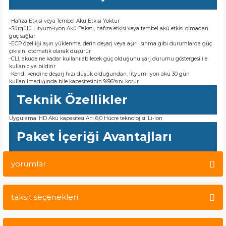
-Hafıza Etkisi veya Tembel Akü Etkisi Yoktur
-Sürgülü Lityum-İyon Akü Paketi, hafıza etkisi veya tembel akü etkisi olmadan
güç sağlar
-ECP özelliği aşırı yüklenme, derin deşarj veya aşırı ısınma gibi durumlarda güç
çıkışını otomatik olarak düşürür
-CLI, aküde ne kadar kullanılabilecek güç olduğunu şarj durumu göstergesi ile
kullanıcıya bildirir
-Kendi kendine deşarj hızı düşük olduğundan, lityum-iyon akü 30 gün
kullanılmadığında bile kapasitesinin %96'sını korur
Teknik Özellikler
Uygulama: HD Akü kapasitesi Ah: 6,0 Hücre teknolojisi: Li-Ion
Paket İçeriği Avantajları
yorumlar
taksit seçenekleri
Bu ürüne ilk yorumu siz yapın!