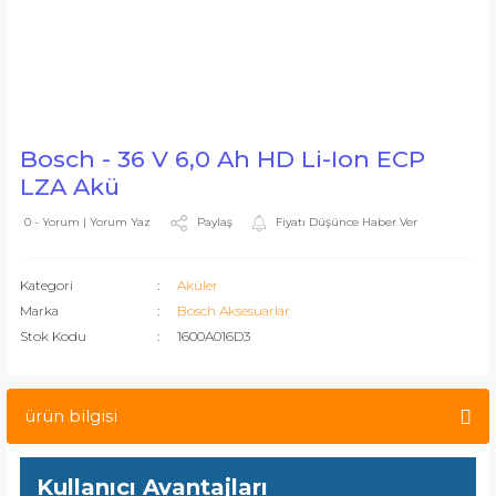
Bosch - 36 V 6,0 Ah HD Li-Ion ECP
LZA Akü
Paylaş
Fiyatı Düşünce Haber Ver
0 - Yorum | Yorum Yaz
Kategori
Aküler
Marka
Bosch Aksesuarlar
Stok Kodu
1600A016D3
ürün bilgisi
Kullanıcı Avantajları