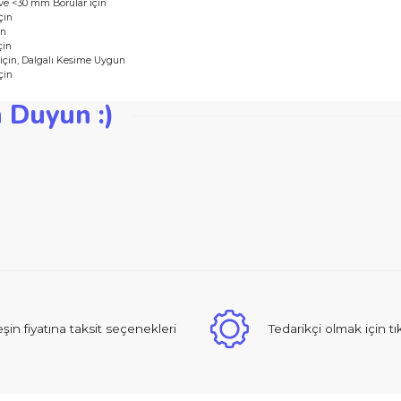
çin
 için
 3-15 mm ve <30 mm Borular için
-50 mm için
50 mm için
-65 mm için
 2-15 mm için, Dalgalı Kesime Uygun
-30 mm için
zden Duyun :)
iğer konularda yetersiz gördüğünüz noktaları öneri formunu kullanarak ta
Bu ürüne ilk yorumu siz yapın!
Yorum Yaz
 sıcak ve güzel yaklaşımlı online dan alışveriş yapma deneyimi yaşad