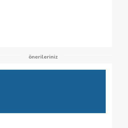
1
kleri
önerileriniz