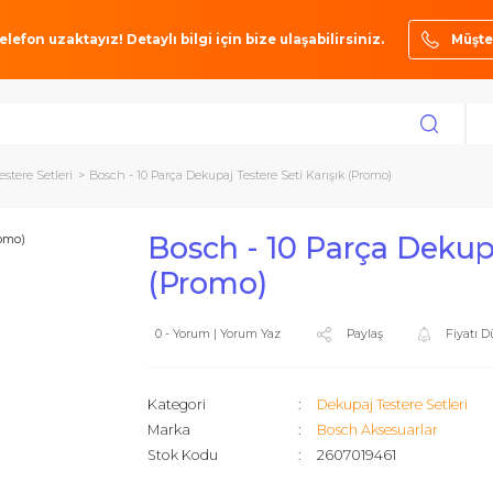
ze bir telefon uzaktayız! Detaylı bilgi için bize ulaşabilirsiniz.
ekupaj Testere Setleri
Bosch - 10 Parça Dekupaj Testere Seti Karışık (Promo)
Bosch - 10 Parça
(Promo)
0 - Yorum | Yorum Yaz
Paylaş
Kategori
Dekupaj Tes
Marka
Bosch Akse