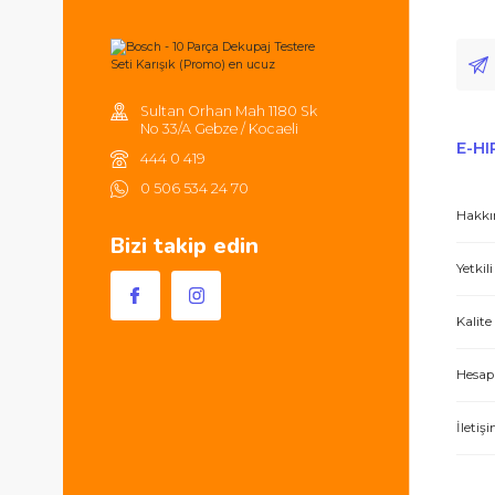
Tüm ürünlerde 2000TL ve üzeri
alışverişlerinizde 250TL'ye kadar
kargonuz ücretsizdir.
Hem ürünler harika, hem de e-hırdavat hizm
Sultan Orhan Mah 1180 Sk
No 33/A Gebze / Kocaeli
444 0 419
0 506 534 24 70
Bizi takip edin
İşlerini özen ve özveri ile yapan bir işle