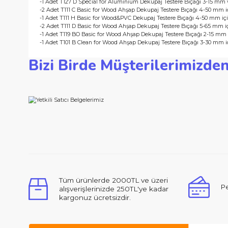
Paket İçeriği Avantajları
Teslimat kapsamı:
-1 Adet T118 A Basic for Metal Dekupaj Testere Bıçağı 1-3 mm i
-1 Adet T118 B Basic for Metal Dekupaj Testere Bıçağı 2,5-6 mm
-1 Adet T127 D Special for Aluminium Dekupaj Testere Bıçağı
-2 Adet T111 C Basic for Wood Ahşap Dekupaj Testere Bıçağı 4
-1 Adet T111 H Basic for Wood&PVC Dekupaj Testere Bıçağı 4-
-2 Adet T111 D Basic for Wood Ahşap Dekupaj Testere Bıçağı 5
-1 Adet T119 BO Basic for Wood Ahşap Dekupaj Testere Bıçağı
-1 Adet T101 B Clean for Wood Ahşap Dekupaj Testere Bıçağı 3
Bizi Birde Müşterilerimi
Bu ürünün fiyat bilgisi, resim, ürün açıklamalarında ve d
Görüş ve önerileriniz için teşekkür ederiz.
Ürün resmi kalitesiz, bozuk veya görüntülenemiyor.
Ürün açıklamasında eksik bilgiler bulunuyor.
Ürün bilgilerinde hatalar bulunuyor.
Merhabalar, ben ilk defa bu kadar ilgili,
Ürün fiyatı diğer sitelerden daha pahalı.
Bu ürüne benzer farklı alternatifler olmalı.