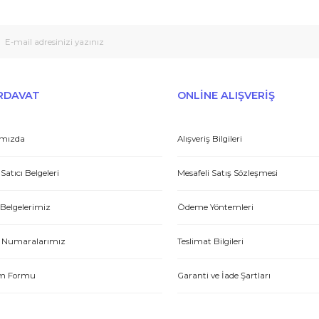
Peşin fiyatına taksit seçenekleri
Tedarikçi
Gönder
et yönünden çok iyi. Hızlı ve ilgililer. Bize bu ürünleri dostane bir
Yasin P.
E-HIRDAVAT
ONLİNE ALIŞV
Hakkımızda
Alışveriş Bilgileri
tme. Müşteri memnuniyeti için ellerinden geleni yapıyorlar. Tebrik ve
Yetkili Satıcı Belgeleri
Mesafeli Satış Sözl
ABDULLAH H.