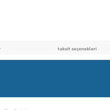
Stok Kodu
260701946
umlar
taksit seçene