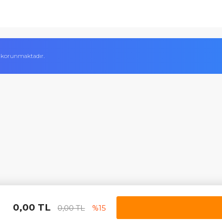
Kalite Belgelerimiz
Ödeme Yöntemleri
Hesap Numaralarımız
Teslimat Bilgileri
İletişim Formu
Garanti ve İade Şart
 Aynı gün ürün kargolama ve satış sonrasında da her türlü konuda e
Sercan A.
ifikası ile korunmaktadır.
nül rahatlığıyla söyleyebilirim ki ben yıllardır alışveriş yaparim b