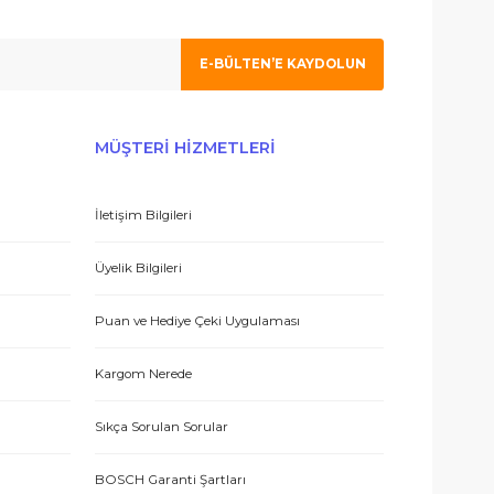
 olmak için tıklayın
 hizmetle sundukları için teşekkürler.
E-BÜLTEN’E KAYDO
ERİŞ
MÜŞTERİ HİZMETLERİ
İletişim Bilgileri
 teşekkür ediyorum.
eşmesi
Üyelik Bilgileri