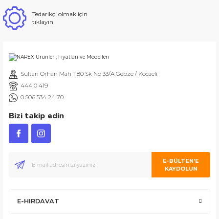
Tedarikçi olmak için
tıklayın
Sultan Orhan Mah 1180 Sk No 33/A Gebze / Kocaeli
444 0 419
0 506 534 24 70
Bizi takip edin
E-BÜLTEN’E
KAYDOLUN
E-HIRDAVAT