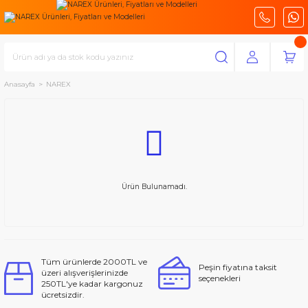
Anasayfa
NAREX
Ürün Bulunamadı.
Tüm ürünlerde 2000TL ve
Peşin fiyatına taksit
üzeri alışverişlerinizde
seçenekleri
250TL'ye kadar kargonuz
ücretsizdir.