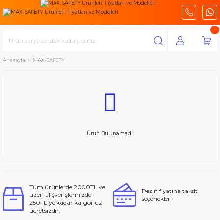
Anasayfa
MAX-SAFETY
Ürün Bulunamadı.
Tüm ürünlerde 2000TL ve
Peşin fiyatına taksit
üzeri alışverişlerinizde
seçenekleri
250TL'ye kadar kargonuz
ücretsizdir.