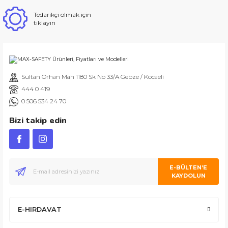
Tedarikçi olmak için
tıklayın
Sultan Orhan Mah 1180 Sk No 33/A Gebze / Kocaeli
444 0 419
0 506 534 24 70
Bizi takip edin
E-BÜLTEN’E
KAYDOLUN
E-HIRDAVAT