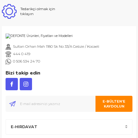
Tedarikçi olmak için
tıklayın
Sultan Orhan Mah 1180 Sk No 33/A Gebze / Kocaeli
444 0 419
0 506 534 24 70
Bizi takip edin
E-BÜLTEN’E
KAYDOLUN
E-HIRDAVAT