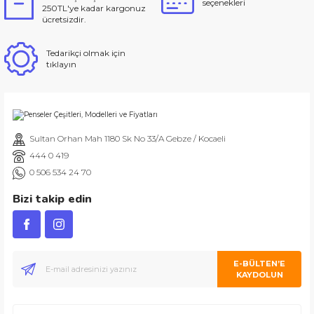
seçenekleri
250TL'ye kadar kargonuz
ücretsizdir.
Tedarikçi olmak için
tıklayın
Sultan Orhan Mah 1180 Sk No 33/A Gebze / Kocaeli
444 0 419
0 506 534 24 70
Bizi takip edin
E-BÜLTEN’E
KAYDOLUN