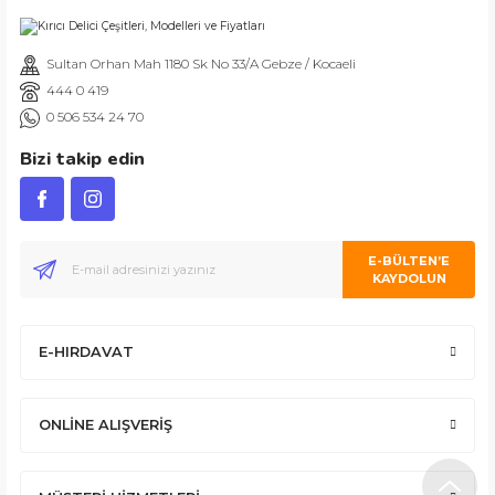
ları
Sultan Orhan Mah 1180 Sk No 33/A Gebze / Kocaeli
444 0 419
0 506 534 24 70
Kesme
Bizi takip edin
e
ları
ski - Kargaburun
akinaları
E-BÜLTEN’E
KAYDOLUN
i
edek Akü
E-HIRDAVAT
eme Tabancası
ONLİNE ALIŞVERİŞ
 Makinaları