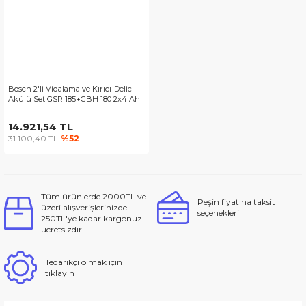
estere
inası
arı
anal Açma
şitleri
et Aksesuarları
Hareketli Makine
kinası
rıcı Diskler
ndırma
arları
 & Mastik
Makineleri
 Aksesuarları
Testere Tezgahları
Bosch 2'li Vidalama ve Kırıcı-Delici
Akülü Set GSR 185+GBH 180 2x4 Ah
r
tleri
 Delici Uçları
ı Yıkama
atma Aksesuarları
14.921,54 TL
31.100,40 TL
%52
eri
sı
Aksesuarları
me
rı
rı
ları
Kesme
sı
iler
Tüm ürünlerde 2000TL ve
Peşin fiyatına taksit
üzeri alışverişlerinizde
seçenekleri
uarları
arı
 Kesici
lar
250TL'ye kadar kargonuz
ücretsizdir.
rları
arları
ı
Tedarikçi olmak için
tıklayın
anlar
sesuarları