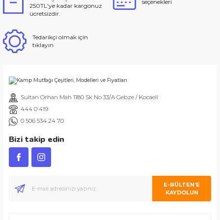
seçenekleri
250TL'ye kadar kargonuz
ücretsizdir.
Tedarikçi olmak için
tıklayın
Sultan Orhan Mah 1180 Sk No 33/A Gebze / Kocaeli
444 0 419
0 506 534 24 70
Bizi takip edin
E-BÜLTEN’E
KAYDOLUN