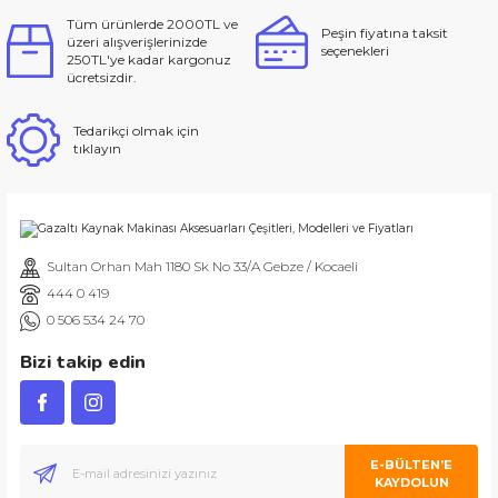
Tüm ürünlerde 2000TL ve
Peşin fiyatına taksit
üzeri alışverişlerinizde
seçenekleri
250TL'ye kadar kargonuz
ücretsizdir.
Tedarikçi olmak için
tıklayın
Sultan Orhan Mah 1180 Sk No 33/A Gebze / Kocaeli
444 0 419
0 506 534 24 70
Bizi takip edin
E-BÜLTEN’E
KAYDOLUN