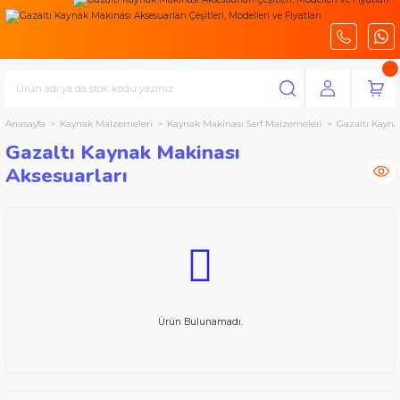
Anasayfa
Kaynak Malzemeleri
Kaynak Makinası Sarf Malzemeleri
Gazaltı Kayna
Gazaltı Kaynak Makinası
Aksesuarları
Ürün Bulunamadı.